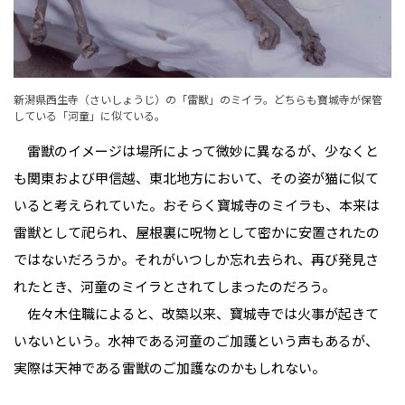
新潟県西生寺（さいしょうじ）の「雷獣」のミイラ。どちらも寶城寺が保管
している「河童」に似ている。
雷獣のイメージは場所によって微妙に異なるが、少なくと
も関東および甲信越、東北地方において、その姿が猫に似て
いると考えられていた。おそらく寶城寺のミイラも、本来は
雷獣として祀られ、屋根裏に呪物として密かに安置されたの
ではないだろうか。それがいつしか忘れ去られ、再び発見さ
れたとき、河童のミイラとされてしまったのだろう。
佐々木住職によると、改築以来、寶城寺では火事が起きて
いないという。水神である河童のご加護という声もあるが、
実際は天神である雷獣のご加護なのかもしれない。