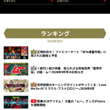
記事を読む
記事を読む
ランキング
RANKING
圧倒的巨大！ ファミリーマート「45%増量作戦」に
隠された数秘と予言
＜新刊＞総力特集 知られざる死後世界「霊界宇
宙」の謎／ムー2026年9月号のお知らせ
世界規模のターニングポイントがやってくる／Love
Me Do の｢ミラクル･アストロロジー｣2026年8月
驚異の29アイテム！ 大量の「ムー」グッズがSeria
を侵略開始