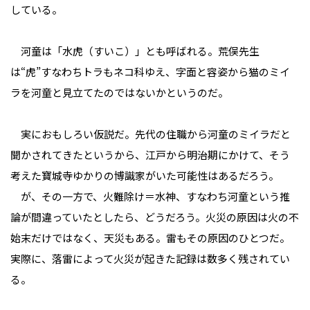
している。
河童は「水虎（すいこ）」とも呼ばれる。荒俣先生
は“虎”すなわちトラもネコ科ゆえ、字面と容姿から猫のミイ
ラを河童と見立てたのではないかというのだ。
実におもしろい仮説だ。先代の住職から河童のミイラだと
聞かされてきたというから、江戸から明治期にかけて、そう
考えた寶城寺ゆかりの博識家がいた可能性はあるだろう。
が、その一方で、火難除け＝水神、すなわち河童という推
論が間違っていたとしたら、どうだろう。火災の原因は火の不
始末だけではなく、天災もある。雷もその原因のひとつだ。
実際に、落雷によって火災が起きた記録は数多く残されてい
る。