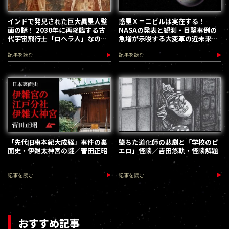
インドで発見された巨大異星人壁
惑星Ｘ＝ニビルは実在する！
画の謎！ 2030年に再降臨する古
NASAの発表と観測・目撃事例の
代宇宙飛行士「ロヘラ人」なの
急増が示唆する大変革の近未来予
か!?
言
記事を読む
記事を読む
「先代旧事本紀大成経」事件の裏
墜ちた道化師の悲劇と「学校のピ
面史・伊雑太神宮の謎／菅田正昭
エロ」怪談／吉田悠軌・怪談解題
記事を読む
記事を読む
おすすめ記事