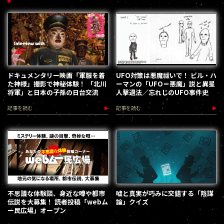
ドキュメンタリー映画「軍服を着
UFO対策は悪魔祓いで！ ビル・ハ
た神様」撮影で神秘体験！ 「北川
ーマンの「UFO＝悪魔」説と異星
将軍」と日本の子孫の日台交流
人撃退法／忘れじのUFO事件史
記事を読む
記事を読む
不思議な体験談、身近な噂や都市
嘘と真実が巧みに交錯する「陰謀
伝説を大募集！ 読者投稿「webム
論」クイズ
ー民広場」オープン