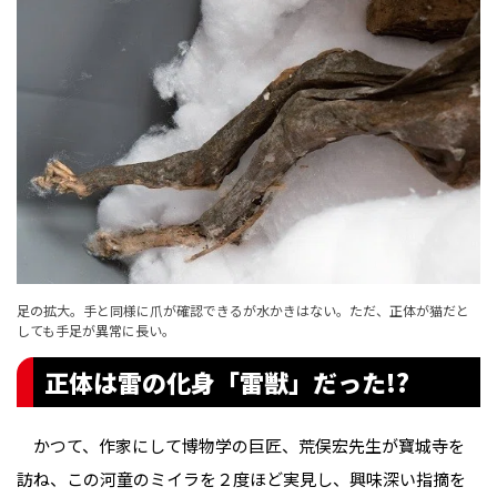
足の拡大。手と同様に爪が確認できるが水かきはない。ただ、正体が猫だと
しても手足が異常に長い。
正体は雷の化身「雷獣」だった!?
かつて、作家にして博物学の巨匠、荒俣宏先生が寶城寺を
訪ね、この河童のミイラを２度ほど実見し、興味深い指摘を