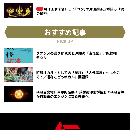
琉球王家末裔にして｢ユタ｣の片山鶴子氏が語る「魂
の秘密」
おすすめ記事
PICK UP
クブシメの祟り!? 奄美と沖縄の「海怪談」／妖怪補
遺々々
昭和オカルトとしての「秘境」「人外魔境」へようこ
そ！／昭和こどもオカルト回顧録
核融合発電に革命的進展！ 放射能汚染が皆無で核融合炉
が自動車のエンジンになる未来へ