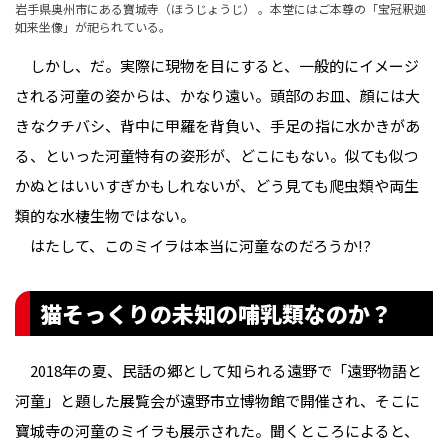
岩手県奥州市にある寶城寺（ほうじょうじ） 。本堂にはご本尊の「宝冠釈迦
如来坐像」が祀られている。
しかし、だ。実際に現物を目にすると、一般的にイメージ
される河童の姿からは、かなり遠い。頭部のお皿、顔には大
きなクチバシ、背中に甲羅を背負い、手足の指に水かきがあ
る、といった河童特有の姿形が、どこにもない。似ても似つ
かぬとはいいすぎかもしれないが、どう見ても爬虫類や両生
類的な水棲生物ではない。
はたして、このミイラは本当に河童なのだろうか!?
猫そっくりの未知の哺乳類なのか？
2018年の夏、民話の郷として知られる遠野で「遠野物語と
河童」と題した展覧会が遠野市立博物館で開催され、そこに
寶城寺の河童のミイラも展示された。聞くところによると、