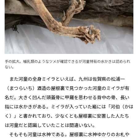
手の拡大。哺乳類のようなツメが確認できるが河童特有の水かきは認められ
ない。
また河童の全身ミイラといえば、九州は佐賀県の松浦一
（まつらいち）酒造の屋根裏で見つかった河童のミイラが有
名だ。大きく凹んだ頭蓋骨に甲羅を思わせる背中の骨、長い
指には水かきがある。ミイラが入っていた箱には「河伯（かは
く）」と書かれており、少なくとも屋根裏に安置した人たち
は河童だと認識していたことは間違いない。
そもそも河童は水神である。屋根裏に水神ゆかりのお札や