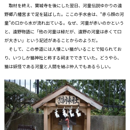
取材を終え、寶城寺を後にした翌日、河童伝説ゆかりの遠
野郷八幡宮まで足を延ばした。ここの手水舎は、“赤ら顔の河
童”の口から水が流れ出ている。なぜ、河童が赤いのかという
と、遠野物語に「他の河童は緑だが、遠野の河童は赤くて口
が大きい」という記述があることからのようだ。
そして、この参道には人懐こい猫がいることで知られてお
り、いつしか猫神社と称する祠までできていた。どうやら、
猫は妖怪である河童と人間を結ぶ仲人でもあるらしい。