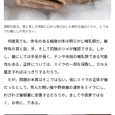
頭部の拡大。耳と思しき突起と口から飛び出した鋭利な歯などから、どうみ
ても猫にしか見えない。
何度見ても、体毛のある細身の体は明らかに哺乳類だ。猫
特有の耳と目、牙、そして四肢のツメが確認できる。しか
し、猫にしては手足が長く、テンや未知の哺乳類である可能
性もある。正体については、ミイラの一部を採取し、ＤＮＡ
鑑定すればはっきりするだろう。
だが、問題の本質はそこではない。仮にミイラの正体が猫
だったとして、死んだ飼い猫や野良猫の遺体をミイラにし、
わざわざ屋根裏に安置するだろうか。ましてや民家ではな
く、お寺に、である。