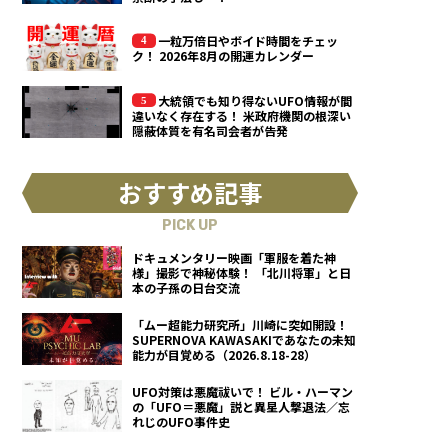
一粒万倍日やボイド時間をチェッ
ク！ 2026年8月の開運カレンダー
大統領でも知り得ないUFO情報が間
違いなく存在する！ 米政府機関の根深い
隠蔽体質を有名司会者が告発
おすすめ記事
PICK UP
ドキュメンタリー映画「軍服を着た神
様」撮影で神秘体験！ 「北川将軍」と日
本の子孫の日台交流
「ムー超能力研究所」川崎に突如開設！
SUPERNOVA KAWASAKIであなたの未知
能力が目覚める（2026.8.18-28）
UFO対策は悪魔祓いで！ ビル・ハーマン
の「UFO＝悪魔」説と異星人撃退法／忘
れじのUFO事件史