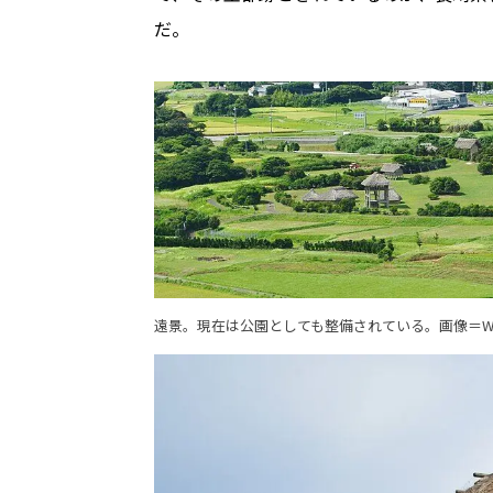
だ。
遠景。現在は公園としても整備されている。
画像＝Wik