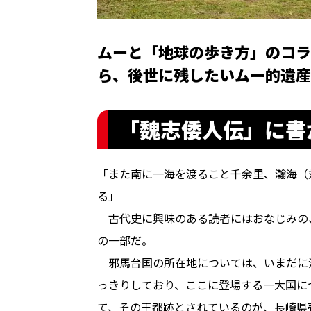
ムーと「地球の歩き方」のコラボ
ら、後世に残したいムー的遺産
「魏志倭人伝」に書
「また南に一海を渡ること千余里、瀚海（
る」
古代史に興味のある読者にはおなじみの
の一部だ。
邪馬台国の所在地については、いまだに
っきりしており、ここに登場する一大国に
て、その王都跡とされているのが、長崎県