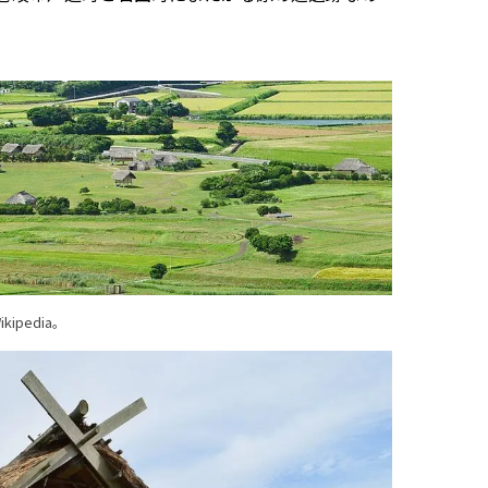
ipedia
。