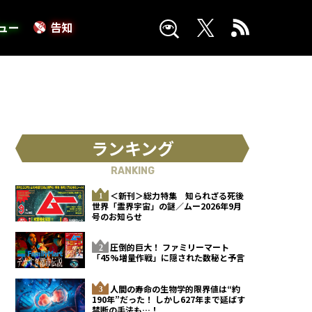
ュー
告知
ランキング
RANKING
＜新刊＞総力特集 知られざる死後
世界「霊界宇宙」の謎／ムー2026年9月
号のお知らせ
圧倒的巨大！ ファミリーマート
「45%増量作戦」に隠された数秘と予言
人間の寿命の生物学的限界値は“約
190年”だった！ しかし627年まで延ばす
禁断の手法も…！