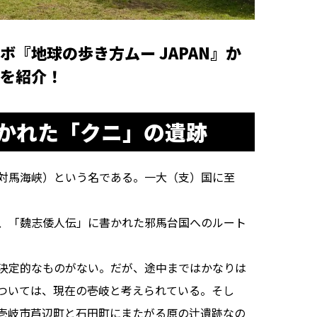
『地球の歩き方ムー JAPAN』か
を紹介！
かれた「クニ」の遺跡
対馬海峡）という名である。一大（支）国に至
、「魏志倭人伝」に書かれた邪馬台国へのルート
決定的なものがない。だが、途中まではかなりは
ついては、現在の壱岐と考えられている。そし
壱岐市芦辺町と石田町にまたがる原の辻遺跡なの