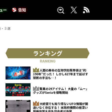
ュー
告知
験・３選
ランキング
RANKING
人間の寿命の生物学的限界値は“約
190年”だった！ しかし627年まで延ばす
禁断の手法も…！
驚異の29アイテム！ 大量の「ムー」
グッズがSeriaを侵略開始
大統領でも知り得ないUFO情報が間
違いなく存在する！ 米政府機関の根深い
隠蔽体質を有名司会者が告発