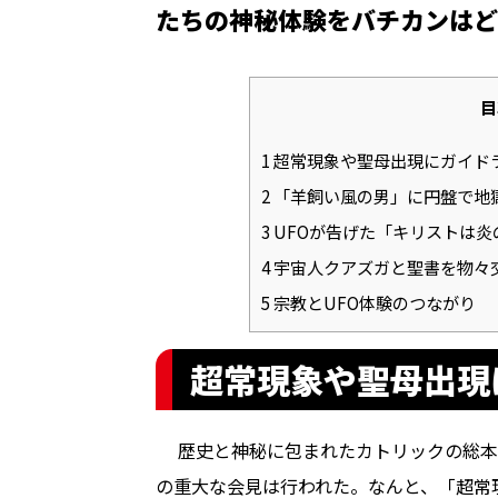
たちの神秘体験をバチカンはど
目
1
超常現象や聖母出現にガイド
2
「羊飼い風の男」に円盤で地
3
UFOが告げた「キリストは炎
4
宇宙人クアズガと聖書を物々
5
宗教とUFO体験のつながり
超常現象や聖母出現
歴史と神秘に包まれたカトリックの総本山
の重大な会見は行われた。なんと、「超常