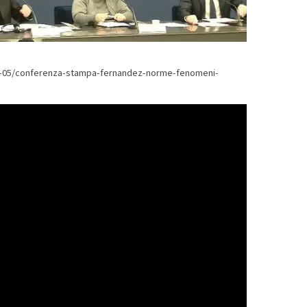
。
24-05/conferenza-stampa-fernandez-norme-fenomeni-