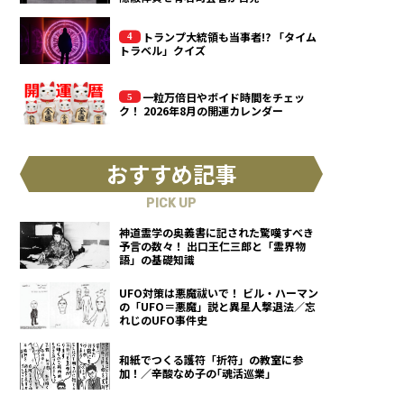
トランプ大統領も当事者!? 「タイム
トラベル」クイズ
一粒万倍日やボイド時間をチェッ
ク！ 2026年8月の開運カレンダー
おすすめ記事
PICK UP
神道霊学の奥義書に記された驚嘆すべき
予言の数々！ 出口王仁三郎と「霊界物
語」の基礎知識
UFO対策は悪魔祓いで！ ビル・ハーマン
の「UFO＝悪魔」説と異星人撃退法／忘
れじのUFO事件史
和紙でつくる護符「折符」の教室に参
加！／辛酸なめ子の｢魂活巡業｣