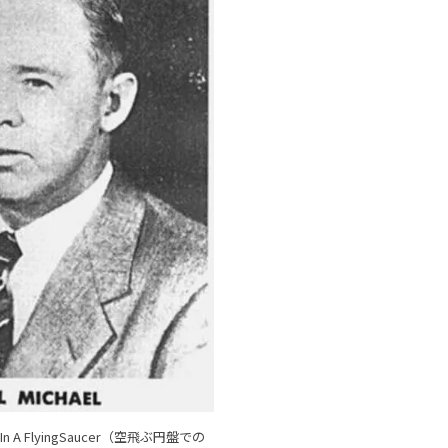
l In A FlyingSaucer（空飛ぶ円盤での