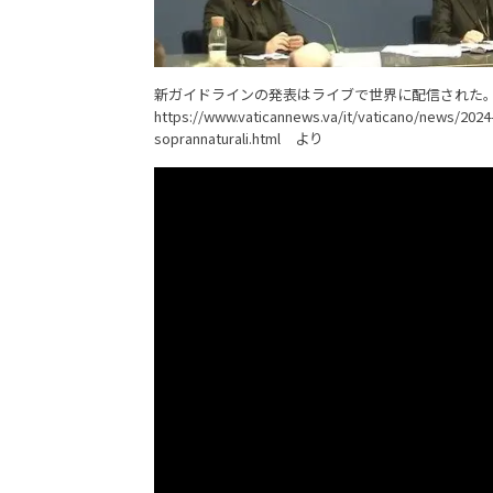
新ガイドラインの発表はライブで世界に配信された
https://www.vaticannews.va/it/vaticano/news/20
soprannaturali.html
より