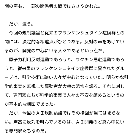
問の声も、一部の関係者の間ではささやかれた。
だが、違う。
今回の規制議論と従来のフランケンシュタイン症候群との
間には、決定的な相違点がひとつある。反対の声をあげてい
るのが、開発の中心にいる人々であるという点だ。
原子力利用反対運動であろうと、ワクチン忌避運動であろ
うと、従来型のフランケンシュタイン症候群に冒されたグル
ープは、科学技術に疎い人々が中心となっていた。明らかな科
学的事実を無視した扇動者が大衆の恐怖を煽る。それに対し
て、専門家たちが科学的事実で人々の不安を鎮めるというの
が基本的な構図であった。
だが、今回のＡＩ規制論議ではその構図が当てはまらな
い。声高に反対を叫んでいるのは、ＡＩ開発のど真ん中にい
る専門家たちなのだ。