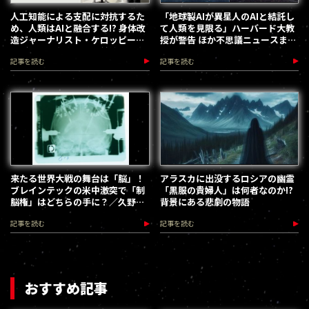
人工知能による支配に対抗するた
「地球製AIが異星人のAIと結託し
め、人類はAIと融合する!? 身体改
て人類を見限る」ハーバード大教
造ジャーナリスト・ケロッピー前
授が警告 ほか不思議ニュースまと
田が語る人類進化の最前線
め／web MU HOT PRESS
記事を読む
記事を読む
来たる世界大戦の舞台は「脳」！
アラスカに出没するロシアの幽霊
ブレインテックの米中激突で「制
「黒服の貴婦人」は何者なのか!?
脳権」はどちらの手に？／久野友
背景にある悲劇の物語
萬
記事を読む
記事を読む
おすすめ記事