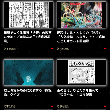
和紙でつくる護符「折符」の教室
昭和オカルトとしての「秘境」
に参加！／辛酸なめ子の｢魂活巡
「人外魔境」へようこそ！／昭和
業｣
こどもオカルト回顧録
記事を読む
記事を読む
嘘と真実が巧みに交錯する「陰謀
雨の日は、ひとだまを集めて／
論」クイズ
「むうやん」４コマ漫画
記事を読む
記事を読む