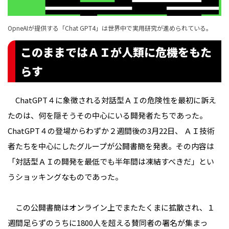
OpneAIが提供する「Chat GPT4」は世界中で実用研究が進められている。
このままではＡＩが人類に危機をもた
らす
ChatGPT４に象徴される対話型ＡＩの危険性を最初に訴え
たのは、何を隠そうその中心にいる開発者たちであった。
ChatGPT４の登場からわずか２週間後の3月22日、 ＡＩ技術
者たちを中心にしたグループが公開書簡を発表。その内容は
「対話型ＡＩの開発を最低でも半年間は凍結すべきだ」とい
うショッキングなものであった。
この公開書簡はオンライン上でまたたくまに拡散され、１
週間足らずのうちに1800人を超える賛同者の署名が集まっ