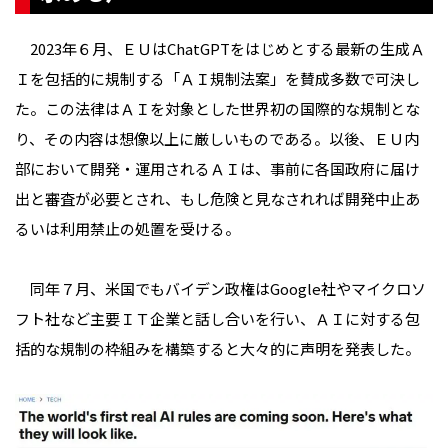
2023年６月、ＥＵはChatGPTをはじめとする最新の生成Ａ
Ｉを包括的に規制する「ＡＩ規制法案」を賛成多数で可決し
た。この法律はＡＩを対象とした世界初の国際的な規制とな
り、その内容は想像以上に厳しいものである。以後、ＥＵ内
部において開発・運用されるＡＩは、事前に各国政府に届け
出と審査が必要とされ、もし危険と見なされれば開発中止あ
るいは利用禁止の処置を受ける。
同年７月、米国でもバイデン政権はGoogle社やマイクロソ
フト社など主要ＩＴ企業と話し合いを行い、ＡＩに対する包
括的な規制の枠組みを構築すると大々的に声明を発表した。