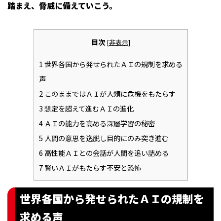
踏まえ、脅威に備えていこう。
目次
[
非表示
]
1
世界各国から発せられたＡＩの規制を求める
声
2
このままではＡＩが人類に危機をもたらす
3
想定を超えて進むＡＩの進化
4
ＡＩの能力を高める深層学習の秘密
5
人間の意思を逸脱し目的にのみ突き進む
6
高性能ＡＩとの会話が人間を追い詰める
7
賢いＡＩがもたらす不安と恐怖
世界各国から発せられたＡＩの規制を
求める声