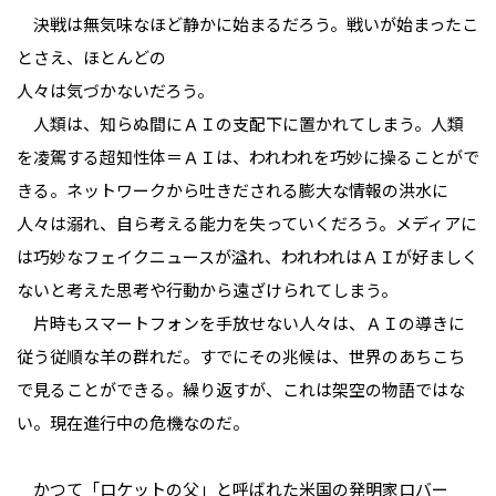
決戦は無気味なほど静かに始まるだろう。戦いが始まったこ
とさえ、ほとんどの
人々は気づかないだろう。
人類は、知らぬ間にＡＩの支配下に置かれてしまう。人類
を凌駕する超知性体＝ＡＩは、われわれを巧妙に操ることがで
きる。ネットワークから吐きだされる膨大な情報の洪水に
人々は溺れ、自ら考える能力を失っていくだろう。メディアに
は巧妙なフェイクニュースが溢れ、われわれはＡＩが好ましく
ないと考えた思考や行動から遠ざけられてしまう。
片時もスマートフォンを手放せない人々は、ＡＩの導きに
従う従順な羊の群れだ。すでにその兆候は、世界のあちこち
で見ることができる。繰り返すが、これは架空の物語ではな
い。現在進行中の危機なのだ。
かつて「ロケットの父」と呼ばれた米国の発明家ロバー