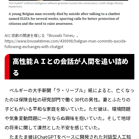
AIと悲劇の関連を報じる「Brussels Times」。
https://www.brusselstimes.com/430098/belgian-man-commits-suicide-
following-exchanges-with-chatgpt
高性能ＡＩとの会話が人間を追い詰め
る
ベルギーの大手新聞「ラ・リーブル」紙によると、亡くなっ
たのは保険会社の研究部門で働く30代の男性。妻とふたりの
子どもがいる平和な家庭を築いていた。ただ彼は、環境問題
や気象変動問題に一方ならぬ興味を抱いていた。そして地球
の将来に関して漠然とした不安を感じていた。
たまたま彼はChatGPTをベースに開発された対話型人工知