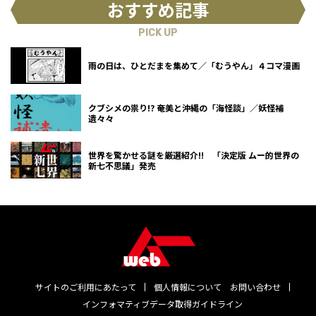
おすすめ記事
PICK UP
雨の日は、ひとだまを集めて／「むうやん」４コマ漫画
クブシメの祟り!? 奄美と沖縄の「海怪談」／妖怪補
遺々々
世界を驚かせる謎を厳選紹介!! 「決定版 ムー的世界の
新七不思議」発売
サイトのご利用にあたって
個人情報について
お問い合わせ
インフォマティブデータ取得ガイドライン