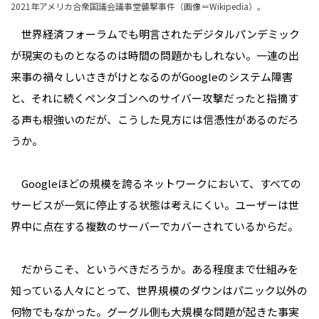
2021年アメリカ合衆国議会議事堂襲撃事件（
画像＝Wikipedia
）。
世界経済フォーラムでも明言されたデジタルパンデミック
が現実のものとなるのは時間の問題かもしれない。一連の出
来事の禍々しいさきがけとなるのがGoogleのシステム障害
と、それに続くペンタゴンへのサイバー攻撃だったと指摘す
る声も根強いのだが、こうした見方には信憑性があるのだろ
うか。
Googleほどの規模を誇るネットワークにおいて、すべての
サービスが一気に停止する状態は考えにくい。ユーザーは世
界中に点在する複数のサーバーでカバーされているからだ。
だからこそ、というべきだろうか。ある程度まで仕組みを
知っている人々にとって、世界規模のダウンはパニック以外の
何物でもなかった。グーグル側も大規模な問題が起きた事実