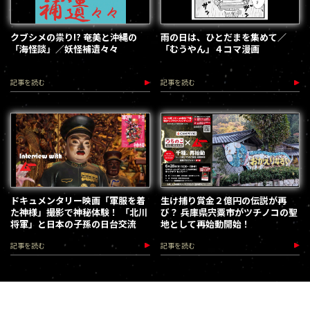
クブシメの祟り!? 奄美と沖縄の
雨の日は、ひとだまを集めて／
「海怪談」／妖怪補遺々々
「むうやん」４コマ漫画
記事を読む
記事を読む
ドキュメンタリー映画「軍服を着
生け捕り賞金２億円の伝説が再
た神様」撮影で神秘体験！ 「北川
び？ 兵庫県宍粟市がツチノコの聖
将軍」と日本の子孫の日台交流
地として再始動開始！
記事を読む
記事を読む