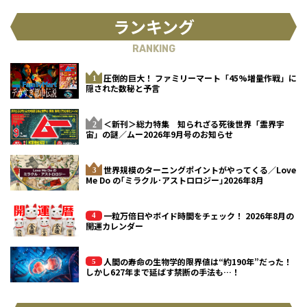
ランキング
RANKING
圧倒的巨大！ ファミリーマート「45%増量作戦」に
隠された数秘と予言
＜新刊＞総力特集 知られざる死後世界「霊界宇
宙」の謎／ムー2026年9月号のお知らせ
世界規模のターニングポイントがやってくる／Love
Me Do の｢ミラクル･アストロロジー｣2026年8月
一粒万倍日やボイド時間をチェック！ 2026年8月の
開運カレンダー
人間の寿命の生物学的限界値は“約190年”だった！
しかし627年まで延ばす禁断の手法も…！