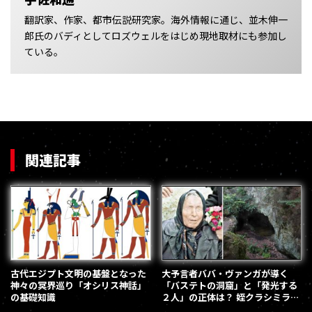
翻訳家、作家、都市伝説研究家。海外情報に通じ、並木伸一
郎氏のバディとしてロズウェルをはじめ現地取材にも参加し
ている。
関連記事
古代エジプト文明の基盤となった
大予言者ババ・ヴァンガが導く
神々の冥界巡り「オシリス神話」
「バステトの洞窟」と「発光する
の基礎知識
２人」の正体は？ 姪クラシミラが
追う古代ミステリー予言