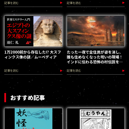
記事を読む
記事を読む
1万2000前から存在した!? 大スフ
たった一夜で全住民が姿を消し、
ィンクス像の謎／ムーペディア
誰も住めなくなった呪いの現場！
インドに伝わる恐怖の村伝説を追
う
記事を読む
記事を読む
おすすめ記事