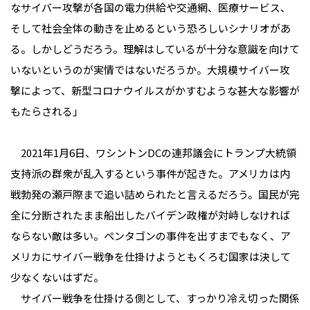
なサイバー攻撃が各国の電力供給や交通網、医療サービス、
そして社会全体の動きを止めるという恐ろしいシナリオがあ
る。しかしどうだろう。理解はしているが十分な意識を向けて
いないというのが実情ではないだろうか。大規模サイバー攻
撃によって、新型コロナウイルスがかすむような甚大な影響が
もたらされる」
2021年1月6日、ワシントンDCの連邦議会にトランプ大統領
支持派の群衆が乱入するという事件が起きた。アメリカは内
戦勃発の瀬戸際まで追い詰められたと言えるだろう。国民が完
全に分断されたまま船出したバイデン政権が対峙しなければ
ならない敵は多い。ペンタゴンの事件を出すまでもなく、ア
メリカにサイバー戦争を仕掛けようともくろむ国家は決して
少なくないはずだ。
サイバー戦争を仕掛ける側として、すっかり冷え切った関係