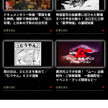
ドキュメンタリー映画「軍服を着
神道霊学の奥義書に記された驚嘆
た神様」撮影で神秘体験！ 「北川
すべき予言の数々！ 出口王仁三郎
将軍」と日本の子孫の日台交流
と「霊界物語」の基礎知識
記事を読む
記事を読む
雨の日は、ひとだまを集めて／
異次元コラボ多数！ 「ムー」企画
「むうやん」４コマ漫画
制作・ご依頼募集 ～動画配信・
イベント・グッズ開発など～
記事を読む
記事を読む