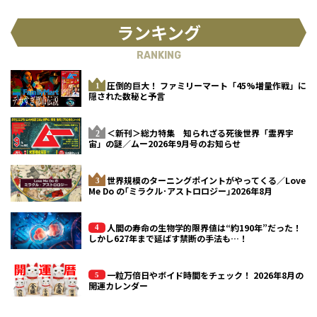
ランキング
RANKING
圧倒的巨大！ ファミリーマート「45%増量作戦」に
隠された数秘と予言
＜新刊＞総力特集 知られざる死後世界「霊界宇
宙」の謎／ムー2026年9月号のお知らせ
世界規模のターニングポイントがやってくる／Love
Me Do の｢ミラクル･アストロロジー｣2026年8月
人間の寿命の生物学的限界値は“約190年”だった！
しかし627年まで延ばす禁断の手法も…！
一粒万倍日やボイド時間をチェック！ 2026年8月の
開運カレンダー