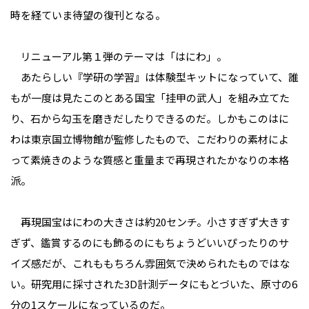
時を経ていま待望の復刊となる。
リニューアル第１弾のテーマは「はにわ」。
あたらしい『学研の学習』は体験型キットになっていて、誰
もが一度は見たこのとある国宝「挂甲の武人」を組み立てた
り、石から勾玉を磨きだしたりできるのだ。しかもこのはに
わは東京国立博物館が監修したもので、こだわりの素材によ
って素焼きのような質感と重量まで再現されたかなりの本格
派。
再現国宝はにわの大きさは約20センチ。小さすぎず大きす
ぎず、鑑賞するのにも飾るのにもちょうどいいぴったりのサ
イズ感だが、これももちろん雰囲気で決められたものではな
い。研究用に採寸された3D計測データにもとづいた、原寸の6
分の1スケールになっているのだ。