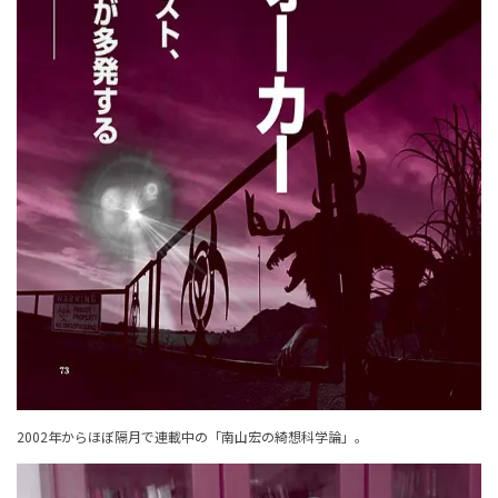
2002年からほぼ隔月で連載中の「南山宏の綺想科学論」。