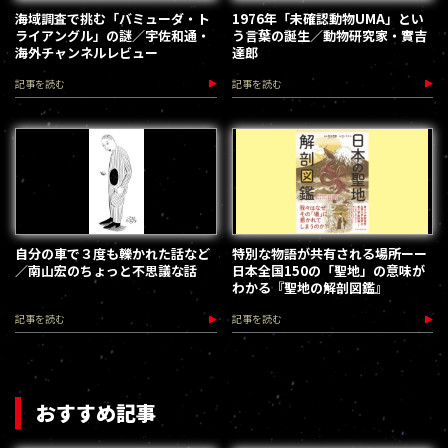
海域調査で挑む「バミューダ・ト
1976年「未確認動物UMA」とい
ライアングル」の謎／宇佐和通・
う言葉の誕生／動物研究家・實吉
海外チャンネルレビュー
達郎
記事を読む
記事を読む
自分の車で３度も轢かれた話など
特別な物語が共有される場所ーー
／南山宏のちょっと不思議な話
日本全国150の「聖地」の意味が
わかる『聖地の解剖図鑑』
記事を読む
記事を読む
おすすめ記事