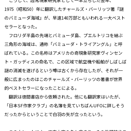
こうして、超常現象研究家として一本立ちした翌年、
1975（昭和50）年に翻訳したチャールズ・バーリッツ著『謎
のバミューダ海域』が、早速140万部ともいわれる一大ベスト
セラーとなった。
フロリダ半島の先端とバミューダ島、プエルトリコを結ぶ
三角形の海域は、通称「バミューダ・トライアングル」と呼
ばれている。この名称はアメリカの奇現象研究家ヴィンセン
ト・ガッディスの命名で、この区域で航空機や船舶がしばしば
謎の消滅を遂げるという噂は古くから存在したが、それが一
般に広まったのはこのチャールズ・バーリッツの著書が世界
的ベストセラーになったことによる。
翻訳は徳間書店から依頼された。他にも翻訳家はいたが、
「日本SF作家クラブ」の名簿を見ていちばんUFOに詳しそう
だったからということで白羽の矢が立ったという。