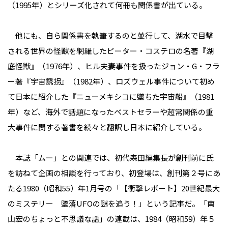
（1995年）とシリーズ化されて何冊も関係書が出ている。
他にも、自ら関係書を執筆するのと並行して、湖水で目撃
される世界の怪獣を網羅したピーター・コステロの名著『湖
底怪獣』（1976年）、ヒル夫妻事件を扱ったジョン・G・フラ
ー著『宇宙誘拐』（1982年）、ロズウェル事件について初め
て日本に紹介した『ニューメキシコに墜ちた宇宙船』（1981
年）など、海外で話題になったベストセラーや超常関係の重
大事件に関する著書を続々と翻訳し日本に紹介している。
本誌「ムー」との関連では、初代森田編集長が創刊前に氏
を訪ねて企画の相談を行っており、初登場は、創刊第２号にあ
たる1980（昭和55）年1月号の「【衝撃レポート】20世紀最大
のミステリー 墜落UFOの謎を追う！」という記事だ。「南
山宏のちょっと不思議な話」の連載は、1984（昭和59）年５