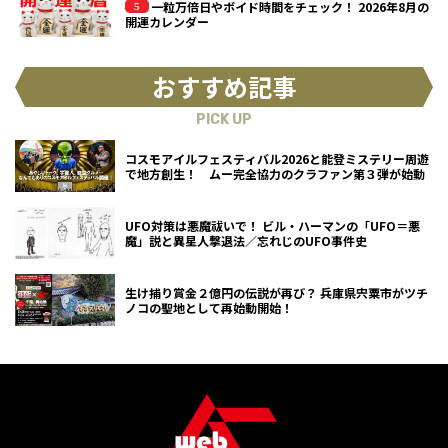
一粒万倍日やボイド時間をチェック！ 2026年8月の
開運カレンダー
おすすめ記事
PICK UP
コスモアイルフェスティバル2026と能登ミステリー周遊
で地方創生！ ムー完全協力のクラファン第３弾が始動
UFO対策は悪魔祓いで！ ビル・ハーマンの「UFO＝悪
魔」説と異星人撃退法／忘れじのUFO事件史
生け捕り賞金２億円の伝説が再び？ 兵庫県宍粟市がツチ
ノコの聖地として再始動開始！