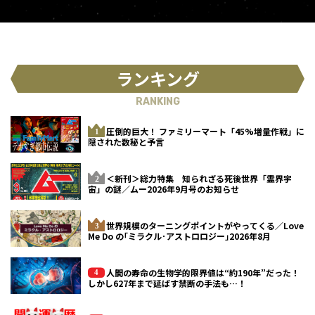
ランキング
RANKING
圧倒的巨大！ ファミリーマート「45%増量作戦」に
隠された数秘と予言
＜新刊＞総力特集 知られざる死後世界「霊界宇
宙」の謎／ムー2026年9月号のお知らせ
世界規模のターニングポイントがやってくる／Love
Me Do の｢ミラクル･アストロロジー｣2026年8月
人間の寿命の生物学的限界値は“約190年”だった！
しかし627年まで延ばす禁断の手法も…！