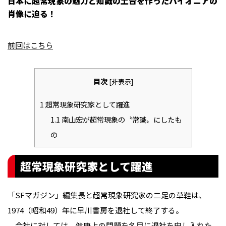
日本に超常現象の魅力と知識の土台を作ったパイオニアの
肖像に迫る！
前回はこちら
目次
[
非表示
]
1
超常現象研究家として躍進
1.1
南山宏が超常現象の〝常識〟にしたも
の
超常現象研究家として躍進
「SFマガジン」編集長と超常現象研究家の二足の草鞋は、
1974（昭和49）年に早川書房を退社して終了する。
会社に対しては、健康上の問題を名目に退社を申し入れた