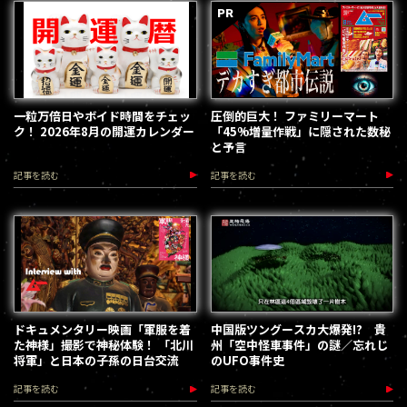
一粒万倍日やボイド時間をチェッ
圧倒的巨大！ ファミリーマート
ク！ 2026年8月の開運カレンダー
「45%増量作戦」に隠された数秘
と予言
記事を読む
記事を読む
ドキュメンタリー映画「軍服を着
中国版ツングースカ大爆発!? 貴
た神様」撮影で神秘体験！ 「北川
州「空中怪車事件」の謎／忘れじ
将軍」と日本の子孫の日台交流
のUFO事件史
記事を読む
記事を読む