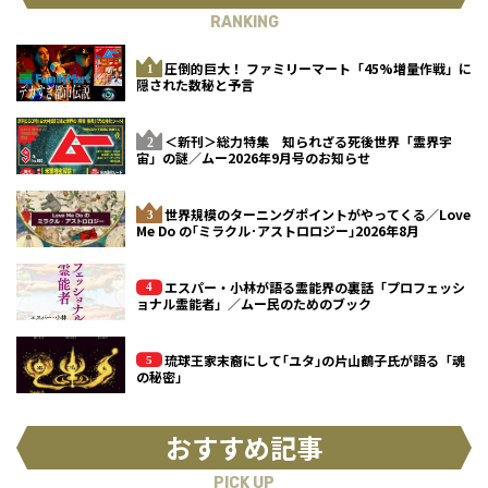
RANKING
圧倒的巨大！ ファミリーマート「45%増量作戦」に
隠された数秘と予言
＜新刊＞総力特集 知られざる死後世界「霊界宇
宙」の謎／ムー2026年9月号のお知らせ
世界規模のターニングポイントがやってくる／Love
Me Do の｢ミラクル･アストロロジー｣2026年8月
エスパー・小林が語る霊能界の裏話「プロフェッシ
ョナル霊能者」／ムー民のためのブック
琉球王家末裔にして｢ユタ｣の片山鶴子氏が語る「魂
の秘密」
おすすめ記事
PICK UP