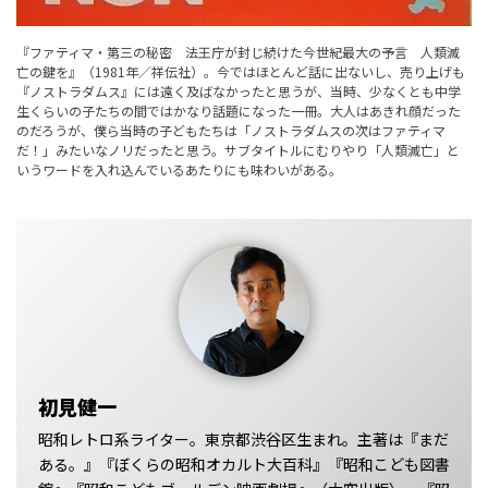
『ファティマ・第三の秘密 法王庁が封じ続けた今世紀最大の予言 人類滅
亡の鍵を』（1981年／祥伝社）。今ではほとんど話に出ないし、売り上げも
『ノストラダムス』には遠く及ばなかったと思うが、当時、少なくとも中学
生くらいの子たちの間ではかなり話題になった一冊。大人はあきれ顔だった
のだろうが、僕ら当時の子どもたちは「ノストラダムスの次はファティマ
だ！」みたいなノリだったと思う。サブタイトルにむりやり「人類滅亡」と
いうワードを入れ込んでいるあたりにも味わいがある。
初見健一
昭和レトロ系ライター。東京都渋谷区生まれ。主著は『まだ
ある。』『ぼくらの昭和オカルト大百科』『昭和こども図書