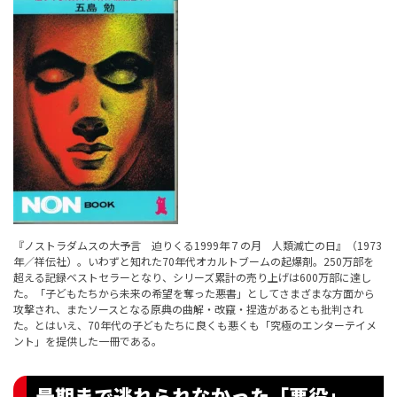
『ノストラダムスの大予言 迫りくる1999年７の月 人類滅亡の日』（1973
年／祥伝社）。いわずと知れた70年代オカルトブームの起爆剤。250万部を
超える記録ベストセラーとなり、シリーズ累計の売り上げは600万部に達し
た。「子どもたちから未来の希望を奪った悪書」としてさまざまな方面から
攻撃され、またソースとなる原典の曲解・改竄・捏造があるとも批判され
た。とはいえ、70年代の子どもたちに良くも悪くも「究極のエンターテイメ
ント」を提供した一冊である。
最期まで逃れられなかった「悪役」