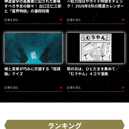
神道霊学の奥義書に記された驚嘆
一粒万倍日やボイド時間をチェッ
すべき予言の数々！ 出口王仁三郎
ク！ 2026年8月の開運カレンダー
と「霊界物語」の基礎知識
記事を読む
記事を読む
嘘と真実が巧みに交錯する「陰謀
雨の日は、ひとだまを集めて／
論」クイズ
「むうやん」４コマ漫画
記事を読む
記事を読む
ランキング