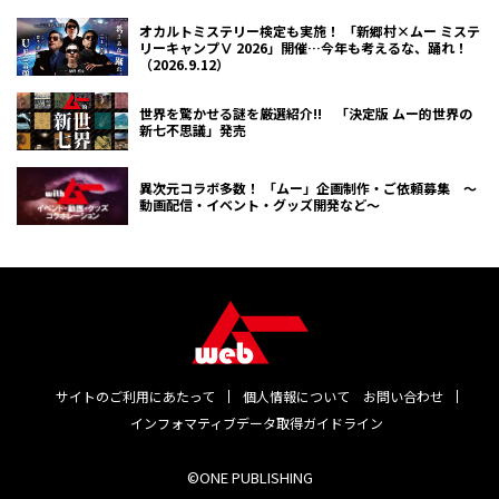
オカルトミステリー検定も実施！ 「新郷村×ムー ミステ
リーキャンプⅤ 2026」開催…今年も考えるな、踊れ！
（2026.9.12）
世界を驚かせる謎を厳選紹介!! 「決定版 ムー的世界の
新七不思議」発売
異次元コラボ多数！ 「ムー」企画制作・ご依頼募集 ～
動画配信・イベント・グッズ開発など～
サイトのご利用にあたって
個人情報について
お問い合わせ
インフォマティブデータ取得ガイドライン
©ONE PUBLISHING