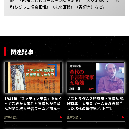
館』『昭和こどもゴールデン映画劇場』（大空出版）、『昭
和ちびっこ怪奇画報』『未来画報』（青幻舎）など。
関連記事
1981年「ファティマ予言」をめぐ
ノストラダムス研究家・五島勉 追
って起きた大事件と五島勉が目論
悼特集 大予言ブームを巻き起こ
んだ第２次大予言ブーム／初見健
した稀代の著述家／羽仁礼
一・昭和こどもオカルト回顧録
記事を読む
記事を読む