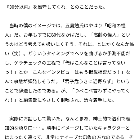
『30分以内』を厳守してくれ」とのことだった。
当時の僕のイメージでは、五島勉氏はやはり「昭和の怪
人」だ。お年もすでに80代なかばだし、「高齢の怪人」とい
うのはどう考えても扱いにくそう。それに、とにかくなんか怖
い（笑）。どういうタイミングでヘソを曲げるか予測不能だ
し、ゲラチェックの工程で「俺はこんなことは言ってない
っ！」とか「こんなインタビューはもう掲載拒否だっ！」な
んて事態が頻発しそうだ。「君子危うきに近寄らず」という
ことで辞退したのである。が、「つべこべ言わずにやってく
れ！」と編集部にやさしく恫喝され、渋々着手した。
実際にお話しして驚いた。なんとまあ、紳士的で温和で理
知的な語り口……。勝手にイメージしていたキャラクターと
はまったく違って、非常にナイーブな印象の方なのである。そ