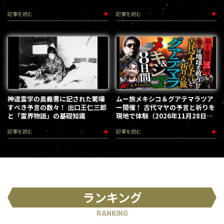
記事を読む
記事を読む
神道霊学の奥義書に記された驚嘆
ムー旅メキシコ＆グアテマラツア
すべき予言の数々！ 出口王仁三郎
ー開催！ 古代マヤの予言と祈りを
と「霊界物語」の基礎知識
現地で体験（2026年11月28日～
12月5日）
記事を読む
記事を読む
ランキング
RANKING