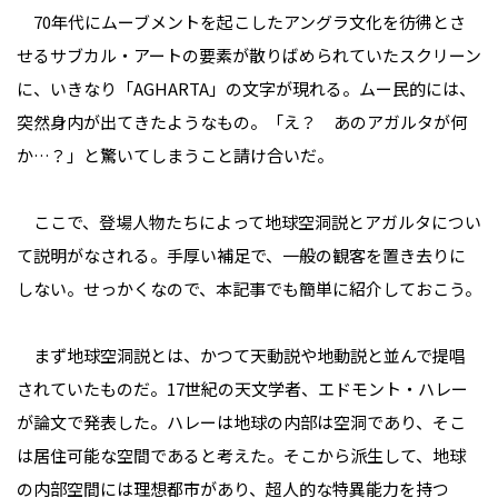
70年代にムーブメントを起こしたアングラ文化を彷彿とさ
せるサブカル・アートの要素が散りばめられていたスクリーン
に、いきなり「AGHARTA」の文字が現れる。ムー民的には、
突然身内が出てきたようなもの。「え？ あのアガルタが何
か…？」と驚いてしまうこと請け合いだ。
ここで、登場人物たちによって地球空洞説とアガルタについ
て説明がなされる。手厚い補足で、一般の観客を置き去りに
しない。せっかくなので、本記事でも簡単に紹介しておこう。
まず地球空洞説とは、かつて天動説や地動説と並んで提唱
されていたものだ。17世紀の天文学者、エドモント・ハレー
が論文で発表した。ハレーは地球の内部は空洞であり、そこ
は居住可能な空間であると考えた。そこから派生して、地球
の内部空間には理想都市があり、超人的な特異能力を持つ