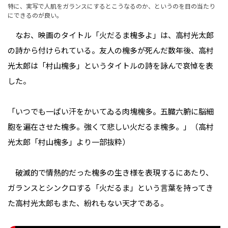
特に、実写で人肌をガランスにするとこうなるのか、というのを目の当たり
にできるのが良い。
なお、映画のタイトル「火だるま槐多よ」は、高村光太郎
の詩から付けられている。友人の槐多が死んだ数年後、高村
光太郎は「村山槐多」というタイトルの詩を詠んで哀悼を表
した。
「いつでも一ぱい汗をかいてゐる肉塊槐多。五臓六腑に脳細
胞を遍在させた槐多。強くて悲しい火だるま槐多。」（高村
光太郎「村山槐多」より一部抜粋）
破滅的で情熱的だった槐多の生き様を表現するにあたり、
ガランスとシンクロする「火だるま」という言葉を持ってき
た高村光太郎もまた、紛れもない天才である。