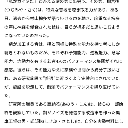
「私がカイタだ」と答える謎の男に出会う。その男、槌宮朔
(つちみや・さく)は、特殊な音域を聴き取る力があり、ある
日、過去から村山槐多が語り掛ける声を聴き、度重なる槐多
の声に神経を侵食された彼は、自らが槐多だと思いこむよう
になっていたのだった。
朔が加工する音は、朔と同様に特殊な能力を持つ者にしか
聴きとれないものだが、それぞれ予知能力、透視能力、念写
能力、念動力を有する若者4人のパフォーマンス集団がそれに
感応。彼らは、その能力ゆえに家族や世間から異分子扱いさ
れ、ある研究施設で“普通”に近づくよう実験台にされていた
が、施設を脱走して、街頭でパフォーマンスを繰り広げてい
た。
研究所の職員である亜納芯(あのう・しん)は、彼らの一部始
終を観察していた。朔がノイズを発信する改造車を作った廃
車工場の男・式部鋭(しきぶ・さとし)は、自分を実験材料にし