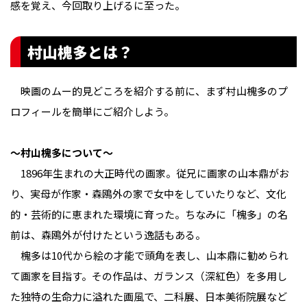
感を覚え、今回取り上げるに至った。
村山槐多とは？
映画のムー的見どころを紹介する前に、まず村山槐多のプ
ロフィールを簡単にご紹介しよう。
〜村山槐多について〜
1896年生まれの大正時代の画家。従兄に画家の山本鼎がお
り、実母が作家・森鴎外の家で女中をしていたりなど、文化
的・芸術的に恵まれた環境に育った。ちなみに「槐多」の名
前は、森鴎外が付けたという逸話もある。
槐多は10代から絵の才能で頭角を表し、山本鼎に勧められ
て画家を目指す。その作品は、ガランス（深紅色）を多用し
た独特の生命力に溢れた画風で、二科展、日本美術院展など