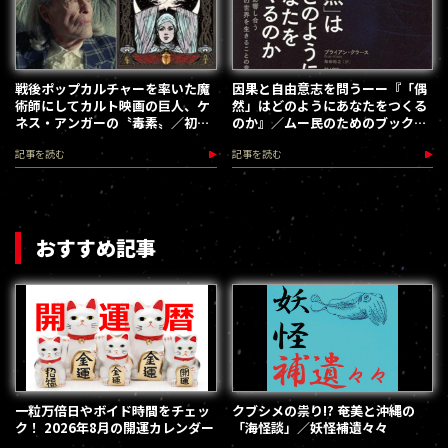
戦後ポップカルチャーを率いた魔
因果と自由意志を問うーー『「偶
術師にしてカルト映画の巨人、ケ
然」はどのようにあなたをつくる
ネス・アンガーの〝毒素〟／初見
のか』／ムー民のためのブックガ
健一・昭和こどもオカルト回顧録
イド
記事を読む
記事を読む
おすすめ記事
一粒万倍日やボイド時間をチェッ
クブシメの祟り!? 奄美と沖縄の
ク！ 2026年8月の開運カレンダー
「海怪談」／妖怪補遺々々