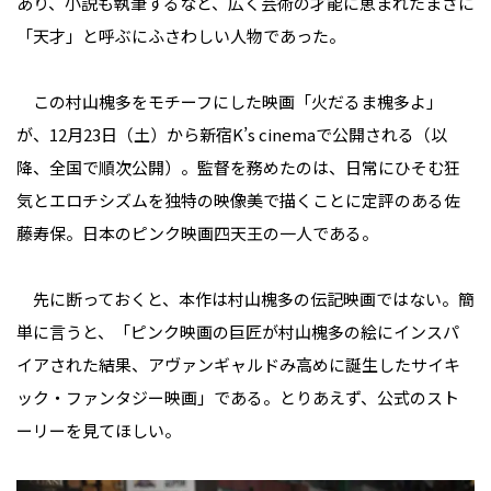
あり、小説も執筆するなど、広く芸術の才能に恵まれたまさに
「天才」と呼ぶにふさわしい人物であった。
この村山槐多をモチーフにした映画「火だるま槐多よ」
が、12月23日（土）から新宿K’s cinemaで公開される（以
降、全国で順次公開）。監督を務めたのは、日常にひそむ狂
気とエロチシズムを独特の映像美で描くことに定評のある佐
藤寿保。日本のピンク映画四天王の一人である。
先に断っておくと、本作は村山槐多の伝記映画ではない。簡
単に言うと、「ピンク映画の巨匠が村山槐多の絵にインスパ
イアされた結果、アヴァンギャルドみ高めに誕生したサイキ
ック・ファンタジー映画」である。とりあえず、公式のスト
ーリーを見てほしい。