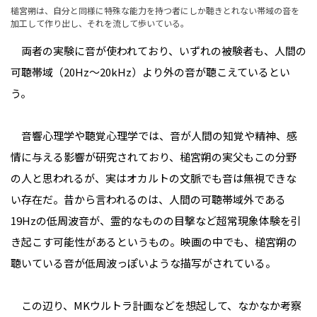
槌宮朔は、自分と同様に特殊な能力を持つ者にしか聴きとれない帯域の音を
加工して作り出し、それを流して歩いている。
両者の実験に音が使われており、いずれの被験者も、人間の
可聴帯域（20Hz～20kHz）より外の音が聴こえているとい
う。
音響心理学や聴覚心理学では、音が人間の知覚や精神、感
情に与える影響が研究されており、槌宮朔の実父もこの分野
の人と思われるが、実はオカルトの文脈でも音は無視できな
い存在だ。昔から言われるのは、人間の可聴帯域外である
19Hzの低周波音が、霊的なものの目撃など超常現象体験を引
き起こす可能性があるというもの。映画の中でも、槌宮朔の
聴いている音が低周波っぽいような描写がされている。
この辺り、MKウルトラ計画などを想起して、なかなか考察