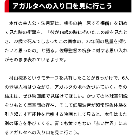
アガルタへの入り口を見に行こう
本作の主人公・法月薊は、槐多の絵「尿する裸僧」を初め
て見た時の衝撃を、「彼が19歳の時に描いたこの絵を見たと
き、22歳で死んでしまったこの画家の、22年間の熱量を探り
たいと思ったの」と語る。佐藤監督の槐多に対する思い入れ
がそのまま表れているようだ。
村山槐多というモチーフを共有したことがきっかけで、6人
の登場人物はつながり、アガルタの地へ近づいていく。その
結末は、ぜひ映画館で見届けてほしい。かつての地球空洞説
をひもとく亜空間の存在、そして低周波音が超常現象体験を
引き起こす可能性を示唆する映画として見ると、本作はまた
別の輝きを帯びてくる。青でも黄でもない「赤い世界」にあ
るアガルタへの入り口を見に行こう。