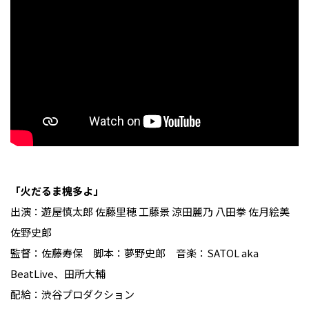
「火だるま槐多よ」
出演：遊屋慎太郎 佐藤里穂 工藤景 涼田麗乃 八田拳 佐月絵美
佐野史郎
監督：佐藤寿保 脚本：夢野史郎 音楽：SATOL aka
BeatLive、田所大輔
配給：渋谷プロダクション