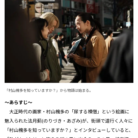
「村山槐多を知っていますか？」から物語は始まる。
〜あらすじ〜
大正時代の画家・村山槐多の「尿する裸僧」という絵画に
魅入られた法月薊(のりづき・あざみ)が、街頭で道行く人々に
「村山槐多を知っていますか？」とインタビューしていると、