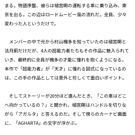
まる。物語序盤、彼らは槌宮朔の運転する車に乗り込み、東
京を出る。この辺はロードムービー風の流れだ。全員、少々
変わった人というだけで。
メンバーの中で元から村山槐多を知っていたのは槌宮朔と
法月薊だけだが、4人の超能力者たちもその作品に魅入られて
いき、最終的に全員が槐多の才能に憧れを抱くようになる。
本作で「超能力者」が「天才」に憧れる図式になっているの
は、この手の作品としては意外と珍しくて面白いポイント。
そしてストーリーが20分ほど進んだとき、「この車はどこ
へ向かっているの？」と聞かれ、槌宮朔はハンドルを切りな
がら「アガルタ」と答えるのだ。そして傍らのカーナビ画面
に、「AGHARTA」の文字が浮かぶ。