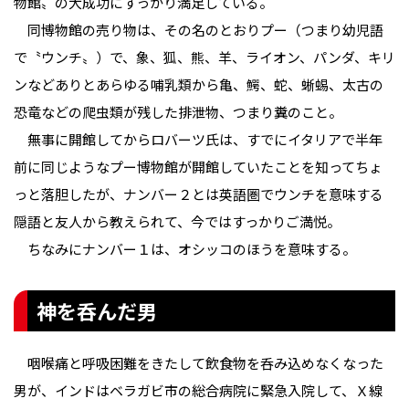
物館〟の大成功にすっかり満足している。
同博物館の売り物は、その名のとおりプー（つまり幼児語
で〝ウンチ〟）で、象、狐、熊、羊、ライオン、パンダ、キリ
ンなどありとあらゆる哺乳類から亀、鰐、蛇、蜥蜴、太古の
恐竜などの爬虫類が残した排泄物、つまり糞のこと。
無事に開館してからロバーツ氏は、すでにイタリアで半年
前に同じようなプー博物館が開館していたことを知ってちょ
っと落胆したが、ナンバー２とは英語圏でウンチを意味する
隠語と友人から教えられて、今ではすっかりご満悦。
ちなみにナンバー１は、オシッコのほうを意味する。
神を呑んだ男
咽喉痛と呼吸困難をきたして飲食物を呑み込めなくなった
男が、インドはベラガビ市の総合病院に緊急入院して、Ｘ線