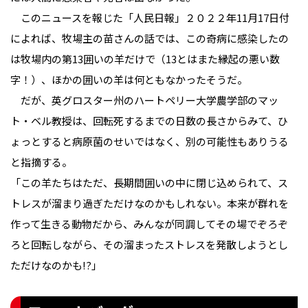
このニュースを報じた「人民日報」２０２２年11月17日付
によれば、牧場主の苗さんの話では、この奇病に感染したの
は牧場内の第13囲いの羊だけで（13とはまた縁起の悪い数
字！）、ほかの囲いの羊は何ともなかったそうだ。
だが、英グロスター州のハートペリー大学農学部のマッ
ト・ベル教授は、回転死するまでの日数の長さからみて、ひ
ょっとすると病原菌のせいではなく、別の可能性もありうる
と指摘する。
「この羊たちはただ、長期間囲いの中に閉じ込められて、ス
トレスが溜まり過ぎただけなのかもしれない。本来が群れを
作って生きる動物だから、みんなが同調してその場でぞろぞ
ろと回転しながら、その溜まったストレスを発散しようとし
ただけなのかも!?」