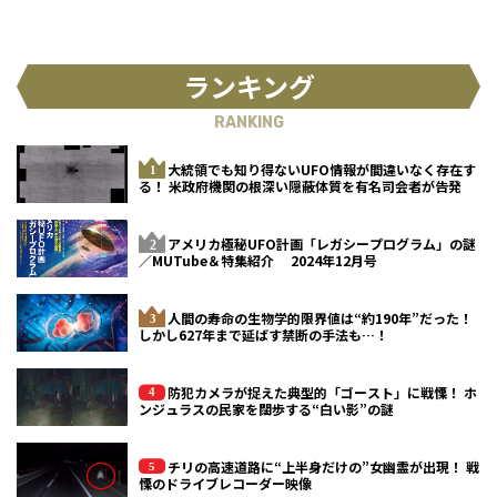
ランキング
RANKING
大統領でも知り得ないUFO情報が間違いなく存在す
る！ 米政府機関の根深い隠蔽体質を有名司会者が告発
アメリカ極秘UFO計画「レガシープログラム」の謎
／MUTube＆特集紹介 2024年12月号
人間の寿命の生物学的限界値は“約190年”だった！
しかし627年まで延ばす禁断の手法も…！
防犯カメラが捉えた典型的「ゴースト」に戦慄！ ホ
ンジュラスの民家を闊歩する“白い影”の謎
チリの高速道路に“上半身だけの”女幽霊が出現！ 戦
慄のドライブレコーダー映像