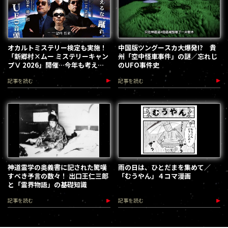
オカルトミステリー検定も実施！
中国版ツングースカ大爆発!? 貴
「新郷村×ムー ミステリーキャン
州「空中怪車事件」の謎／忘れじ
プⅤ 2026」開催…今年も考える
のUFO事件史
な、踊れ！（2026.9.12）
記事を読む
記事を読む
神道霊学の奥義書に記された驚嘆
雨の日は、ひとだまを集めて／
すべき予言の数々！ 出口王仁三郎
「むうやん」４コマ漫画
と「霊界物語」の基礎知識
記事を読む
記事を読む