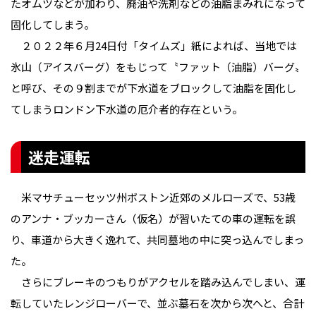
たオムツなどが加わり、廃油や洗剤などの油脂まみれになって
固化してしまう。
２０２２年６月24日付「タイムズ」紙によれば、当地では
氷山（アイスバーグ）をもじって〝ファット（油脂）バーグ〟
と呼び、その９割までが下水道をブロックして油脂を固化し
てしまうロンドン下水道の厄介者的存在という。
迷走運転
米マサチューセッツ州ボストン近郊のメルローズで、53歳
のアンナ・ブッカーさん（仮名）が習いたての車の運転を誤
り、車道から大きく逸れて、共同墓地の中に突っ込んでしまっ
た。
さらにブレーキのつもりがアクセルを踏み込んでしまい、運
転していたレンジローバーで、並ぶ墓石を次から次へと、合計