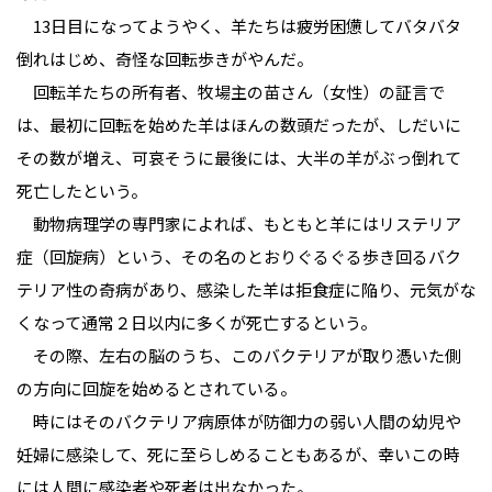
13日目になってようやく、羊たちは疲労困憊してバタバタ
倒れはじめ、奇怪な回転歩きがやんだ。
回転羊たちの所有者、牧場主の苗さん（女性）の証言で
は、最初に回転を始めた羊はほんの数頭だったが、しだいに
その数が増え、可哀そうに最後には、大半の羊がぶっ倒れて
死亡したという。
動物病理学の専門家によれば、もともと羊にはリステリア
症（回旋病）という、その名のとおりぐるぐる歩き回るバク
テリア性の奇病があり、感染した羊は拒食症に陥り、元気がな
くなって通常２日以内に多くが死亡するという。
その際、左右の脳のうち、このバクテリアが取り憑いた側
の方向に回旋を始めるとされている。
時にはそのバクテリア病原体が防御力の弱い人間の幼児や
妊婦に感染して、死に至らしめることもあるが、幸いこの時
には人間に感染者や死者は出なかった。