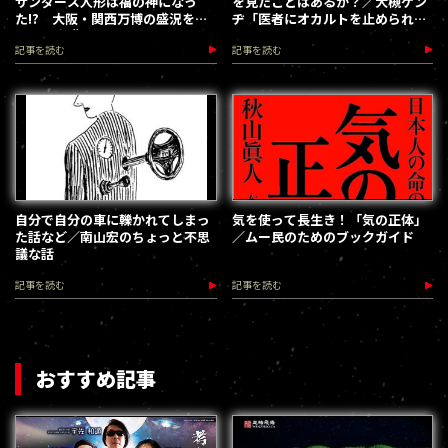
サンダース人形は福の神になっ
を見たことはあるか？／大槻ケン
た!? 大阪・関西万博の盛況を予
ヂ「医者にオカルトを止められた
祝する守護者へ
男」
記事を読む
記事を読む
自分で自分の車に轢かれてしまっ
気を使って長生き！「気の正体」
た話など／南山宏のちょっと不思
／ムー民のためのブックガイド
議な話
記事を読む
記事を読む
おすすめ記事