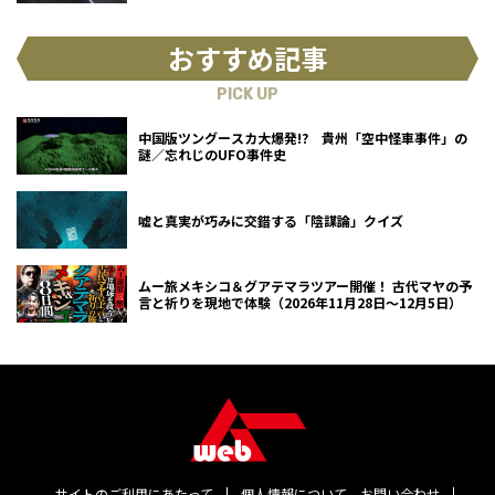
おすすめ記事
PICK UP
中国版ツングースカ大爆発!? 貴州「空中怪車事件」の
謎／忘れじのUFO事件史
嘘と真実が巧みに交錯する「陰謀論」クイズ
ムー旅メキシコ＆グアテマラツアー開催！ 古代マヤの予
言と祈りを現地で体験（2026年11月28日～12月5日）
サイトのご利用にあたって
個人情報について
お問い合わせ