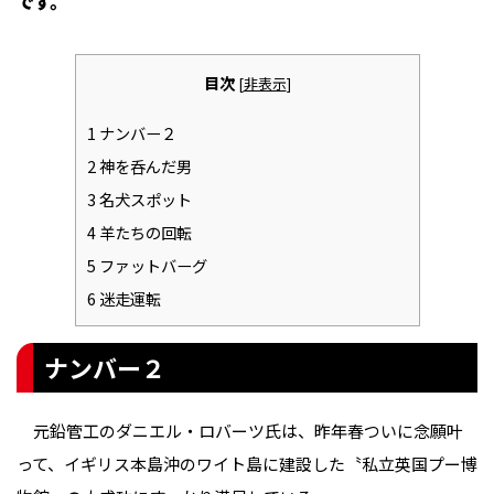
です。
目次
[
非表示
]
1
ナンバー２
2
神を呑んだ男
3
名犬スポット
4
羊たちの回転
5
ファットバーグ
6
迷走運転
ナンバー２
元鉛管工のダニエル・ロバーツ氏は、昨年春ついに念願叶
って、イギリス本島沖のワイト島に建設した〝私立英国プー博