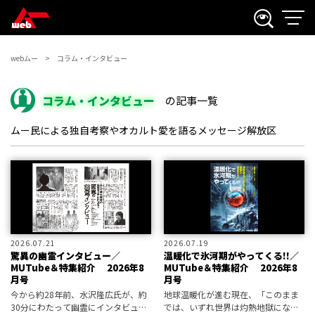
webムー
コラム・インタビュー
コラム・インタビュー
の記事一覧
ムー民による独自考察やオカルト愛を語るメッセージ解放区
2026.07.21
2026.07.19
驚異の幽霊インタビュー／
温暖化で氷河期がやってくる!!／
MUTube＆特集紹介 2026年8
MUTube＆特集紹介 2026年8
月号
月号
今から約28年前、水沢隆広氏が、約
地球温暖化が進む現在、「このまま
30分にわたって幽霊にインタビュー
では、いずれ世界は灼熱地獄にな