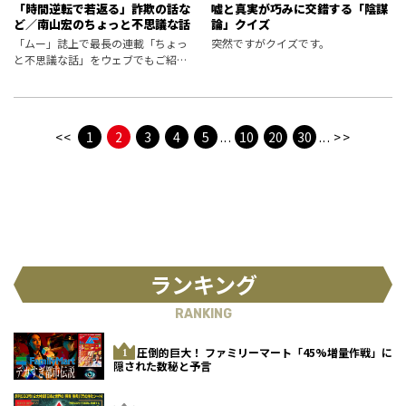
「時間逆転で若返る」詐欺の話な
嘘と真実が巧みに交錯する「陰謀
ど／南山宏のちょっと不思議な話
論」クイズ
「ムー」誌上で最長の連載「ちょっ
突然ですがクイズです。
と不思議な話」をウェブでもご紹
介。今回は2026年７月号、第507回
目の内容です。
<<
1
2
3
4
5
...
10
20
30
...
>>
ランキング
RANKING
圧倒的巨大！ ファミリーマート「45%増量作戦」に
隠された数秘と予言