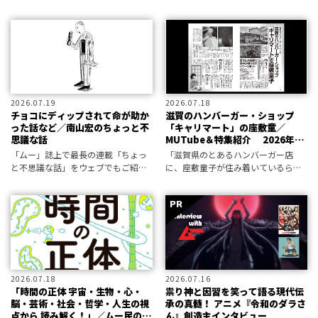
を敢行したという。この記事を三上
る」という未来予測が定説となって
編集長がMUTubeで解説。
いる。しかし、最先端の気候科学が
導きだしたのは、真逆のシナリオだ
った。この記事を三上編集長が
MUTubeで
2026.07.19
2026.07.18
チョコにディップされて命が助か
滋賀のハンバーガー・ショップ
った話など／南山宏のちょっと不
「キャリマート」の座敷童／
思議な話
MUTube＆特集紹介 2026年8
月号
「ムー」誌上で最長の連載「ちょっ
「滋賀県のとあるハンバーガー店
と不思議な話」をウェブでもご紹
に、座敷童子が住み着いているらし
介。今回は2026年８月号、第508回
い」そんな情報が編集部にもたらさ
目の内容です。
れた。この記事を三上編集長が
MUTubeで解説。
2026.07.18
2026.07.16
「時間の正体 宇宙・生物・心・
祟り神と因習を笑って語る現代伝
脳・芸術・社会・哲学・人生の視
承の真髄！ アニメ『令和のダラさ
点から 読み解く！」／ムー民のた
ん』創造主インタビュー