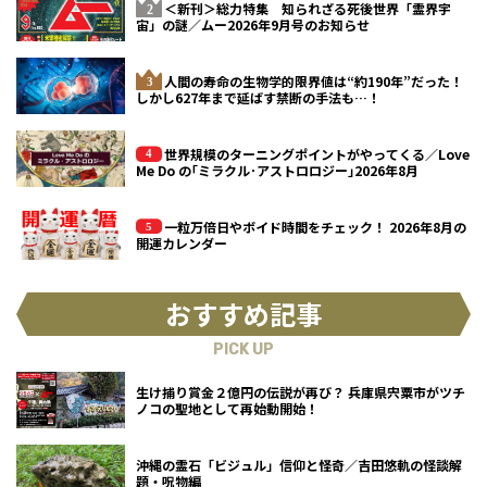
＜新刊＞総力特集 知られざる死後世界「霊界宇
宙」の謎／ムー2026年9月号のお知らせ
人間の寿命の生物学的限界値は“約190年”だった！
しかし627年まで延ばす禁断の手法も…！
世界規模のターニングポイントがやってくる／Love
Me Do の｢ミラクル･アストロロジー｣2026年8月
一粒万倍日やボイド時間をチェック！ 2026年8月の
開運カレンダー
おすすめ記事
PICK UP
生け捕り賞金２億円の伝説が再び？ 兵庫県宍粟市がツチ
ノコの聖地として再始動開始！
沖縄の霊石「ビジュル」信仰と怪奇／吉田悠軌の怪談解
題・呪物編