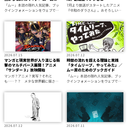
めのブックガイド
「ムー」本誌の隠れ人気記事、ブッ
7月より放送がスタートしたアニメ
クインフォメーションをウェブで公
『令和のダラさん』。おそろしい姿
開。編集部が選定した新刊書籍情報
と凄惨な過去をもつ異形の“祟り
をお届けします。
神”をとりまく物語……なのだが、そ
こには読者を考察沼に引き入れる巧
妙な仕掛けが張り巡らされてい
た！？
2026.07.15
2026.07.12
マンガと現実世界が入り混じる衝
時間の流れを超える理論と実践
撃のマルチバース展開！アニメ
「タイムリープ、やってみた」／
「サンダー３」放映開始
ムー民のためのブックガイド
マンガ？アニメ？実写？それと
「ムー」本誌の隠れ人気記事、ブッ
も……？？ メタな世界観に揺さぶ
クインフォメーションをウェブで公
られる衝撃アニメが放送中！
開。編集部が選定した新刊書籍情報
をお届けします。
2026.07.12
2026.07.11