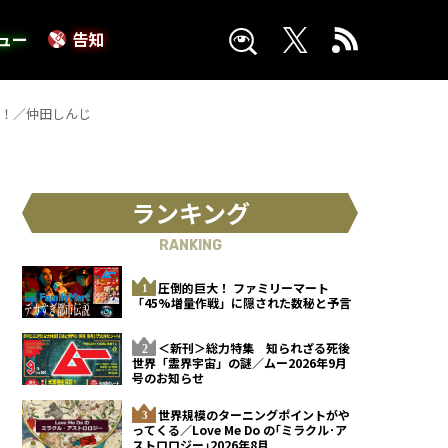
ュー
告知
呈！／仲田しんじ
ランキング
RANKING
圧倒的巨大！ ファミリーマート
「45%増量作戦」に隠された数秘と予言
＜新刊＞総力特集 知られざる死後
世界「霊界宇宙」の謎／ムー2026年9月
号のお知らせ
世界規模のターニングポイントがや
ってくる／Love Me Do の｢ミラクル･ア
ストロロジー｣2026年8月