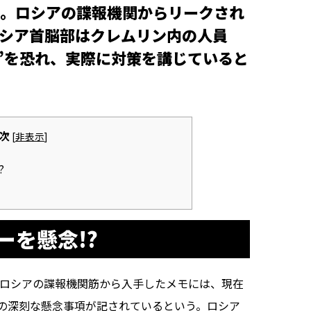
。ロシアの諜報機関からリークされ
シア首脳部はクレムリン内の人員
”を恐れ、実際に対策を講じていると
次
[
非表示
]
?
ーを懸念!?
r」がロシアの諜報機関筋から入手したメモには、現在
の深刻な懸念事項が記されているという。ロシア