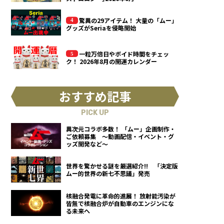
驚異の29アイテム！ 大量の「ムー」
グッズがSeriaを侵略開始
一粒万倍日やボイド時間をチェッ
ク！ 2026年8月の開運カレンダー
おすすめ記事
PICK UP
異次元コラボ多数！ 「ムー」企画制作・
ご依頼募集 ～動画配信・イベント・グ
ッズ開発など～
世界を驚かせる謎を厳選紹介!! 「決定版
ムー的世界の新七不思議」発売
核融合発電に革命的進展！ 放射能汚染が
皆無で核融合炉が自動車のエンジンにな
る未来へ