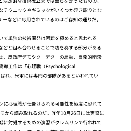
と決定的な技術確立までは至らなかったものの、
なテクニックやギミックがいくつか浮き彫りとな
ナーなどに応用されているのはご存知の通りだ。
いて単独の技術開発は困難を極めると思われる
物などと組み合わせることで功を奏する部分がある
は、反政府デモやクーデターの扇動、自発的暗殺
作は「心理戦（Psychological
」とも呼ばれ、米軍には専門の部隊があるといわれてい
ンに心理戦が仕掛けられる可能性を極度に恐れて
したメモから読み取れるのだ。昨年10月26日には実際に
戦に対処するための演習がクレムリンで行われて