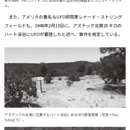
事件当時、FBIワシントンDC本部所属の主任特別捜査官だったガイ・ホッテ
ル。
また、アメリカの著名なUFO研究家レナード・ストリング
フィールドも、1948年2月13日に、アズテック北東20 キロの
ハート渓谷にUFOが着陸したと述べ、事件を肯定している。
アズテックの北東に位置するハート渓谷にあるUFO墜落現場（写真＝You
Tubeより）。