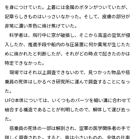
を身につけていた。上着には金属のボタンがついていたが、
記章らしきものはいっさいなかった。そして、皮膚の部分が
非常に濃い茶色に焼け焦げていた。
科学者は、飛行中に窓が破損し、そこから高温の空気が侵
入したか、推進手段や船内の与圧装置に何か異常が生じたた
めに焼かれたと判断したが、それがどの時点で起きたのかは
特定できなかった。
現場ではそれ以上調査できないので、見つかった物品や搭
乗員の死体はしかるべき研究所に運んで調査することになっ
た。
UFO本体については、いくつものパーツを細い溝に合わせて
結合する構造であることが判明したので、解体して運び去っ
た。
搭乗員の死体の一部は解剖され、空軍の医学関係者の手で
詳しく調査された。すると、背は小さいものの、全体の比率