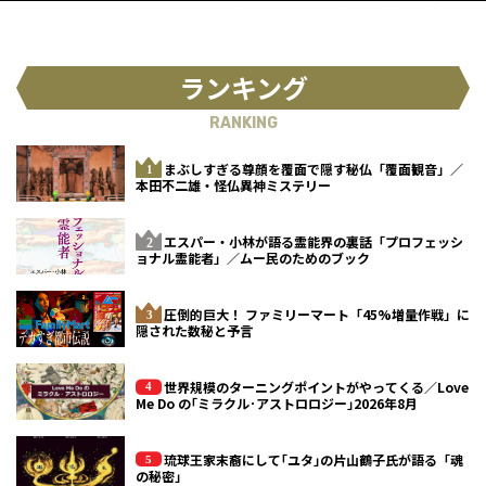
ランキング
RANKING
まぶしすぎる尊顔を覆面で隠す秘仏「覆面観音」／
本田不二雄・怪仏異神ミステリー
エスパー・小林が語る霊能界の裏話「プロフェッシ
ョナル霊能者」／ムー民のためのブック
圧倒的巨大！ ファミリーマート「45%増量作戦」に
隠された数秘と予言
世界規模のターニングポイントがやってくる／Love
Me Do の｢ミラクル･アストロロジー｣2026年8月
琉球王家末裔にして｢ユタ｣の片山鶴子氏が語る「魂
の秘密」