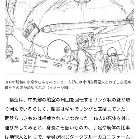
UFOの残骸の小窓から中をのぞくと、内部には小柄な異星人とおぼしき搭乗
員たちの姿が認められた（イメージ画）。
構造は、中央部の船室の周囲を回転するリング状の縁が取
り囲んでいるらしく、船室はギヤでリングと直結していた。
武器らしきものは搭載されていなかった。16人の死体を外に
運びだしてみると、身長こそ低いものの、手足や胴体の比率
は地球人と同じで、全員が同じダークブルーのユニフォーム