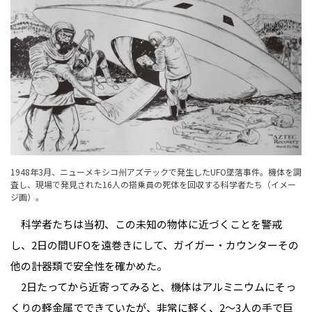
1948年3月、ニューメキシコ州アズテックで発生したUFO墜落事件。機体を調
査し、現場で発見された16人の搭乗員の死体を回収する科学者たち（イメー
ジ画）。
科学者たちは当初、この未知の物体に近づくことを警戒
し、2日の間UFOを遠巻きにして、ガイガー・カウンターその
他の計器類で安全性を確かめた。
2日たってから近寄ってみると、機体はアルミニウムにそっ
くりの軽金属でできていたが、非常に軽く、2～3人の手で巨