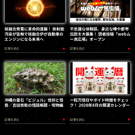
核融合発電に革命的進展！ 放射能
不思議な体験談、身近な噂や都市
汚染が皆無で核融合炉が自動車の
伝説を大募集！ 読者投稿「webム
エンジンになる未来へ
ー民広場」オープン
記事を読む
記事を読む
沖縄の霊石「ビジュル」信仰と怪
一粒万倍日やボイド時間をチェッ
奇／吉田悠軌の怪談解題・呪物編
ク！ 2026年8月の開運カレンダー
記事を読む
記事を読む