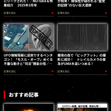
にリークされた！／MUTube＆特
が飛来！ 関係性が疑われる“歴史
集紹介 2025年3月号
的記録”のない巨大遺跡
記事を読む
記事を読む
UFO情報隠蔽に逆戻りするペンタ
闇夜の森で「ビッグフット」の撮
ゴン！ 「モスル・オーブ」めぐる
影に成功！ トレイルカメラの普
不審な動きと“司法”捜査の怪／宇
及がUMAを追いつめる！
佐和通
記事を読む
記事を読む
おすすめ記事