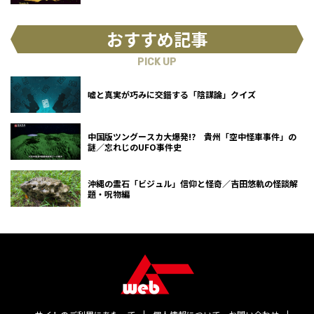
おすすめ記事
PICK UP
嘘と真実が巧みに交錯する「陰謀論」クイズ
中国版ツングースカ大爆発!? 貴州「空中怪車事件」の
謎／忘れじのUFO事件史
沖縄の霊石「ビジュル」信仰と怪奇／吉田悠軌の怪談解
題・呪物編