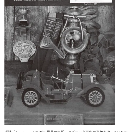
雑誌「トゥルー」1952年9月号の表紙。アズテック事件の真相を追っていたジ