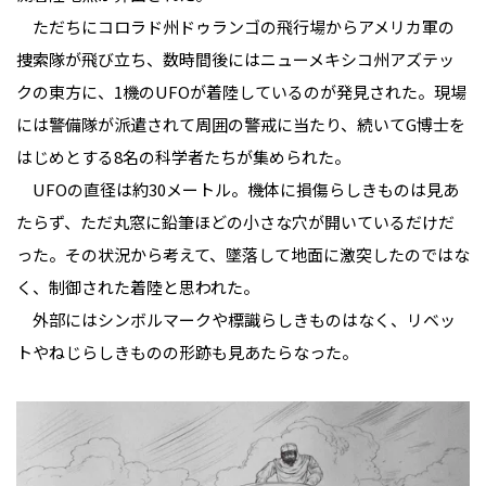
ただちにコロラド州ドゥランゴの飛行場からアメリカ軍の
捜索隊が飛び立ち、数時間後にはニューメキシコ州アズテッ
クの東方に、1機のUFOが着陸しているのが発見された。現場
には警備隊が派遣されて周囲の警戒に当たり、続いてG博士を
はじめとする8名の科学者たちが集められた。
UFOの直径は約30メートル。機体に損傷らしきものは見あ
たらず、ただ丸窓に鉛筆ほどの小さな穴が開いているだけだ
った。その状況から考えて、墜落して地面に激突したのではな
く、制御された着陸と思われた。
外部にはシンボルマークや標識らしきものはなく、リベッ
トやねじらしきものの形跡も見あたらなった。