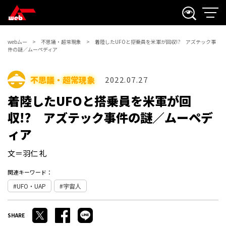
webムー
不思議・超常現象
着陸したUFOと搭乗員を米軍が回収!? アズテック事
件の謎／ムーペディア
不思議・超常現象
2022.07.27
着陸したUFOと搭乗員を米軍が回
収!? アズテック事件の謎／ムーペデ
ィア
文＝羽仁 礼
関連キーワード：
UFO・UAP
宇宙人