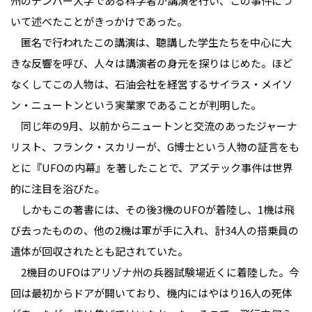
州のデンバー大学である科学者が講演を行い、この事件につ
いて述べたことがきっかけであった。
匿名で行われたこの講演は、聴講した学生たちを中心に大
きな反響を呼び、人々は講演者の身元を探りはじめた。ほど
なくしてこの人物は、石油会社を経営するサイラス・メイソ
ン・ニュートンという実業家であることが判明した。
同じ年の9月、以前からニュートンと交流のあったジャーナ
リスト、フランク・スカリーが、G博士という人物の証言をも
とに『UFOの内幕』を著したことで、アズテック事件は世界
的に注目を浴びた。
しかもこの著書には、その後3機のUFOが着陸し、1機は飛
び去ったものの、他の2機は軍が手に入れ、計34人の搭乗員の
遺体が回収されたとも記されていた。
2機目のUFOはアリゾナ州の兵器試験場近くに着陸した。今
回は最初からドアが開いており、機内にはやはり16人の死体