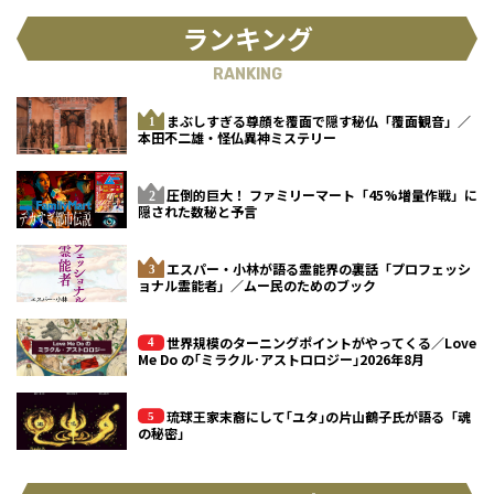
ランキング
RANKING
まぶしすぎる尊顔を覆面で隠す秘仏「覆面観音」／
本田不二雄・怪仏異神ミステリー
圧倒的巨大！ ファミリーマート「45%増量作戦」に
隠された数秘と予言
エスパー・小林が語る霊能界の裏話「プロフェッシ
ョナル霊能者」／ムー民のためのブック
世界規模のターニングポイントがやってくる／Love
Me Do の｢ミラクル･アストロロジー｣2026年8月
琉球王家末裔にして｢ユタ｣の片山鶴子氏が語る「魂
の秘密」