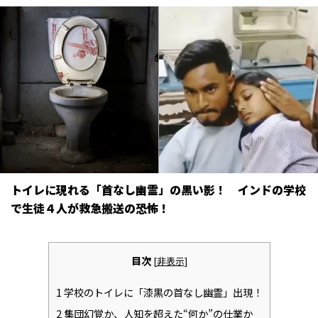
トイレに現れる「首なし幽霊」の黒い影――！ インドの学校
で生徒４人が救急搬送の恐怖！
目次
[
非表示
]
1
学校のトイレに「漆黒の首なし幽霊」出現！
2
集団幻覚か、人知を超えた“何か”の仕業か