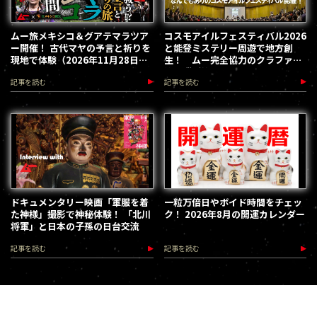
ムー旅メキシコ＆グアテマラツア
コスモアイルフェスティバル2026
ー開催！ 古代マヤの予言と祈りを
と能登ミステリー周遊で地方創
現地で体験（2026年11月28日～
生！ ムー完全協力のクラファン
12月5日）
第３弾が始動
記事を読む
記事を読む
ドキュメンタリー映画「軍服を着
一粒万倍日やボイド時間をチェッ
た神様」撮影で神秘体験！ 「北川
ク！ 2026年8月の開運カレンダー
将軍」と日本の子孫の日台交流
記事を読む
記事を読む