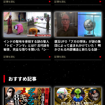
記事を読む
記事を読む
インドの聖地を徘徊する謎の聖人
銀玉UFO「ブガの球体」が謎の集
「トピ・アンマ」とは!? 古代語を
団によって盗まれかけていた！ 明
駆使、完全な悟りを開いた「シッ
かされる内部構造と新たなる謎…
ダ」と話題
あまりにも不可解な展開
記事を読む
記事を読む
おすすめ記事