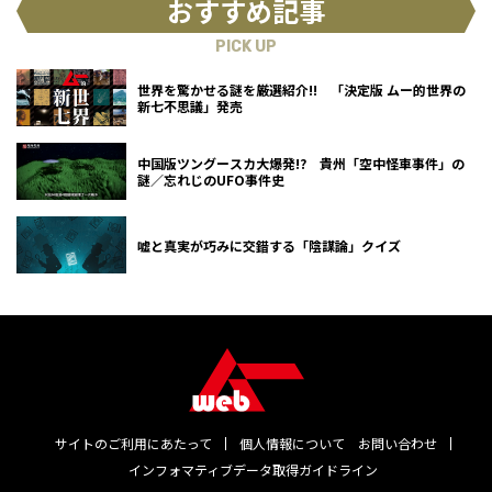
おすすめ記事
PICK UP
世界を驚かせる謎を厳選紹介!! 「決定版 ムー的世界の
新七不思議」発売
中国版ツングースカ大爆発!? 貴州「空中怪車事件」の
謎／忘れじのUFO事件史
嘘と真実が巧みに交錯する「陰謀論」クイズ
サイトのご利用にあたって
個人情報について
お問い合わせ
インフォマティブデータ取得ガイドライン