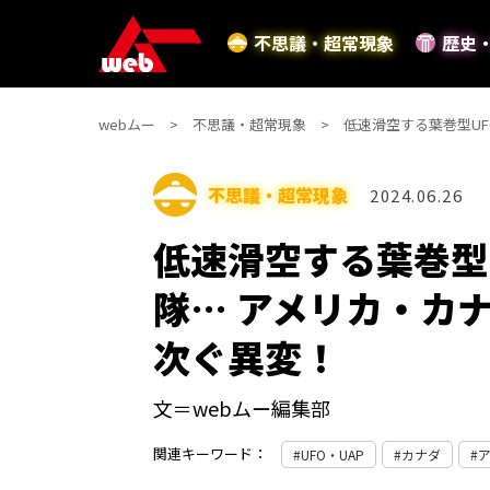
不思議・超常現象
歴史
webムー
不思議・超常現象
低速滑空する葉巻型U
不思議・超常現象
2024.06.26
低速滑空する葉巻型
隊… アメリカ・カ
次ぐ異変！
文＝webムー編集部
関連キーワード：
UFO・UAP
カナダ