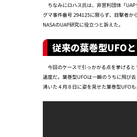
ちなみにロハス氏は、非営利団体「UAP
グマ事件番号 294125に限らず、目撃
NASAのUAP研究に役立つと訴えた。
従来の葉巻型UFO
今回のケースで引っかかる点を挙げるとす
速度だ。葉巻型UFOは一瞬のうちに飛び
沸いた４月８日に姿を見せた葉巻型UFOも