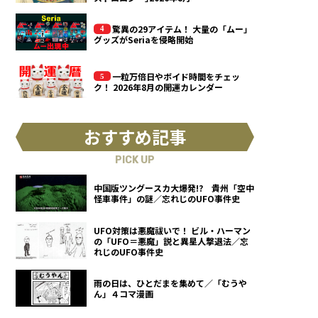
驚異の29アイテム！ 大量の「ムー」
グッズがSeriaを侵略開始
一粒万倍日やボイド時間をチェッ
ク！ 2026年8月の開運カレンダー
おすすめ記事
PICK UP
中国版ツングースカ大爆発!? 貴州「空中
怪車事件」の謎／忘れじのUFO事件史
UFO対策は悪魔祓いで！ ビル・ハーマン
の「UFO＝悪魔」説と異星人撃退法／忘
れじのUFO事件史
雨の日は、ひとだまを集めて／「むうや
ん」４コマ漫画