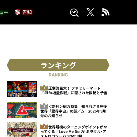
ュー
告知
ランキング
RANKING
圧倒的巨大！ ファミリーマート
「45%増量作戦」に隠された数秘と予言
＜新刊＞総力特集 知られざる死後
世界「霊界宇宙」の謎／ムー2026年9月
号のお知らせ
世界規模のターニングポイントがや
ってくる／Love Me Do の｢ミラクル･ア
ストロロジー｣2026年8月