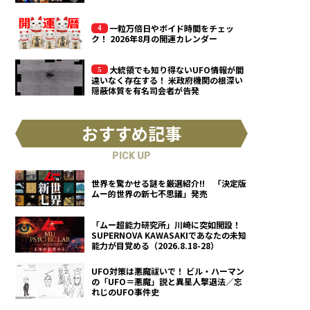
一粒万倍日やボイド時間をチェッ
ク！ 2026年8月の開運カレンダー
大統領でも知り得ないUFO情報が間
違いなく存在する！ 米政府機関の根深い
隠蔽体質を有名司会者が告発
おすすめ記事
PICK UP
世界を驚かせる謎を厳選紹介!! 「決定版
ムー的世界の新七不思議」発売
「ムー超能力研究所」川崎に突如開設！
SUPERNOVA KAWASAKIであなたの未知
能力が目覚める（2026.8.18-28）
UFO対策は悪魔祓いで！ ビル・ハーマン
の「UFO＝悪魔」説と異星人撃退法／忘
れじのUFO事件史