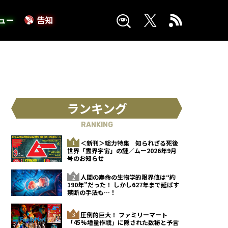
ュー
告知
ランキング
RANKING
＜新刊＞総力特集 知られざる死後
世界「霊界宇宙」の謎／ムー2026年9月
号のお知らせ
人間の寿命の生物学的限界値は“約
190年”だった！ しかし627年まで延ばす
禁断の手法も…！
圧倒的巨大！ ファミリーマート
「45%増量作戦」に隠された数秘と予言