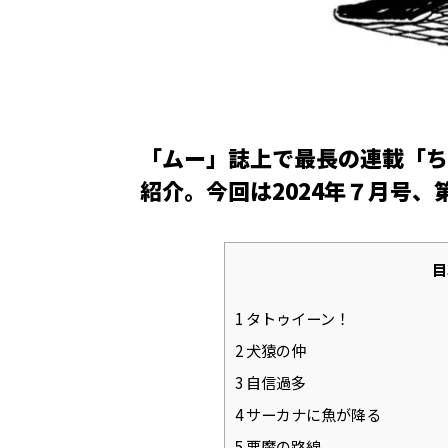
「ムー」誌上で最長の連載「ち
紹介。今回は2024年７月号、
目
1
タトゥイーン！
2
犬猿の仲
3
自信過多
4
サーカナに魚が降る
5
悪魔の路線