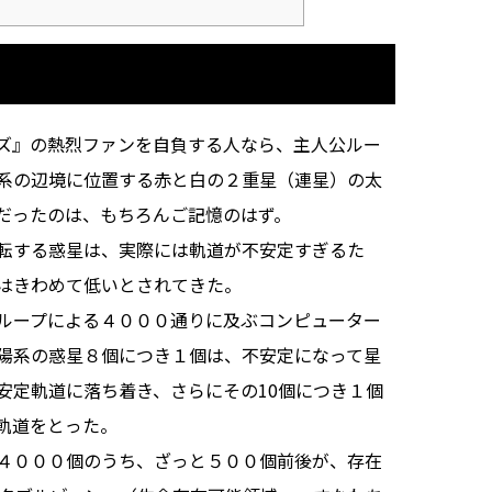
ズ』の熱烈ファンを自負する人なら、主人公ルー
系の辺境に位置する赤と白の２重星（連星）の太
だったのは、もちろんご記憶のはず。
転する惑星は、実際には軌道が不安定すぎるた
はきわめて低いとされてきた。
ループによる４０００通りに及ぶコンピューター
陽系の惑星８個につき１個は、不安定になって星
安定軌道に落ち着き、さらにその10個につき１個
軌道をとった。
４０００個のうち、ざっと５００個前後が、存在