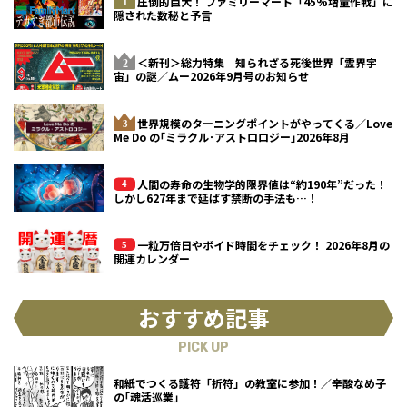
圧倒的巨大！ ファミリーマート「45%増量作戦」に
隠された数秘と予言
＜新刊＞総力特集 知られざる死後世界「霊界宇
宙」の謎／ムー2026年9月号のお知らせ
世界規模のターニングポイントがやってくる／Love
Me Do の｢ミラクル･アストロロジー｣2026年8月
人間の寿命の生物学的限界値は“約190年”だった！
しかし627年まで延ばす禁断の手法も…！
一粒万倍日やボイド時間をチェック！ 2026年8月の
開運カレンダー
おすすめ記事
PICK UP
和紙でつくる護符「折符」の教室に参加！／辛酸なめ子
の｢魂活巡業｣