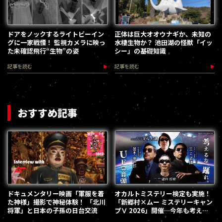
ドアをノックするライトビーイン
正体は巨大オオウナギか、未知の
グに一家戦慄！ 監視カメラに映っ
水棲生物か？ 池田湖の怪獣「イッ
た未確認飛行“生物”の姿
シー」の基礎知識
記事を読む
記事を読む
おすすめ記事
ドキュメンタリー映画「軍服を着
オカルトミステリー検定も実施！
た神様」撮影で神秘体験！ 「北川
「新郷村×ムー ミステリーキャン
将軍」と日本の子孫の日台交流
プⅤ 2026」開催…今年も考える
な、踊れ！（2026.9.12）