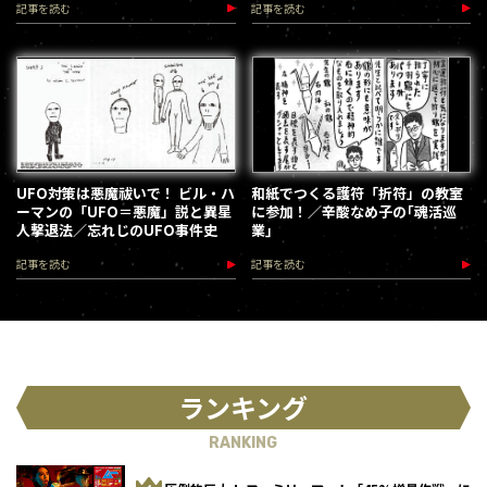
記事を読む
記事を読む
UFO対策は悪魔祓いで！ ビル・ハ
和紙でつくる護符「折符」の教室
ーマンの「UFO＝悪魔」説と異星
に参加！／辛酸なめ子の｢魂活巡
人撃退法／忘れじのUFO事件史
業｣
記事を読む
記事を読む
ランキング
RANKING