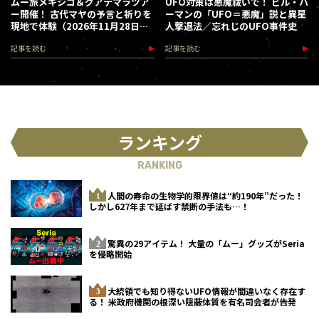
ムー旅メキシコ＆グアテマラツア
UFO対策は悪魔祓いで！ ビル・ハ
ー開催！ 古代マヤの予言と祈りを
ーマンの「UFO＝悪魔」説と異星
現地で体験（2026年11月28日～
人撃退法／忘れじのUFO事件史
12月5日）
記事を読む
記事を読む
ランキング
RANKING
人間の寿命の生物学的限界値は“約190年”だった！
しかし627年まで延ばす禁断の手法も…！
驚異の29アイテム！ 大量の「ムー」グッズがSeria
を侵略開始
大統領でも知り得ないUFO情報が間違いなく存在す
る！ 米政府機関の根深い隠蔽体質を有名司会者が告発