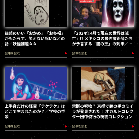
縁起のいい「おかめ」「お多福」
「2024年4月で現在の世界は滅
がもたらす、笑えない呪いなどの
亡」!? メキシコの最強魔術師たち
話／妖怪補遺々々
が予言する「闇の王」の到来／遠
野そら
記事を読む
記事を読む
上半身だけの怪異「テケテケ」は
禁断の呪物？ 京都で鵺の手のミイ
どこで生まれたのか？／学校の怪
ラが発見された！ オカルトコレク
談
ター田中俊行の呪物コレクション
記事を読む
記事を読む