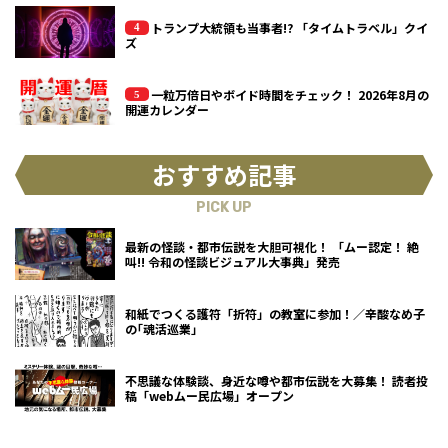
トランプ大統領も当事者!? 「タイムトラベル」クイ
ズ
一粒万倍日やボイド時間をチェック！ 2026年8月の
開運カレンダー
おすすめ記事
PICK UP
最新の怪談・都市伝説を大胆可視化！ 「ムー認定！ 絶
叫!! 令和の怪談ビジュアル大事典」発売
和紙でつくる護符「折符」の教室に参加！／辛酸なめ子
の｢魂活巡業｣
不思議な体験談、身近な噂や都市伝説を大募集！ 読者投
稿「webムー民広場」オープン