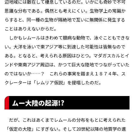
辺地域には散在して棲息しているのだ。いかにも奇妙で不可
思議な分布である。偶然とも考えにくい。生物学上の常識か
らすると、同一種の生物が隔絶地で互いに無関係に発生する
ことはありえないからだ。
しかもレムールはきわめて臆病な動物で、泳ぐこともできな
い。大洋を泳いで東アジア等に到達した可能性は皆無なので
ある。となると、考えられる原因はひとつ。マダガスカルとイ
ンドや東南アジア周辺は、かつて巨大な陸地でつながっていた
のではないか……？ これらの事実を踏まえ１８７４年、ス
クレーターは「レムリア仮説」を提唱したのだ。
ムー大陸の起源!?
だが、これはあくまでレムールの分布をもとに考えられた
「仮定の大陸」にすぎない。そして20世紀以降の地質学の進