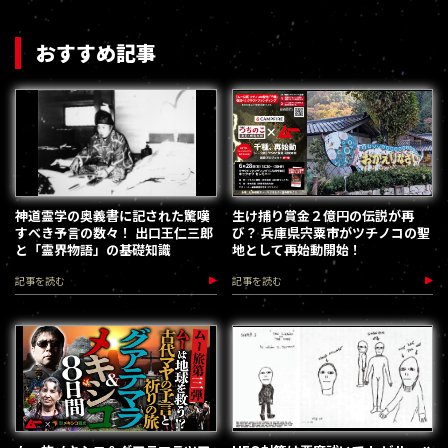
おすすめ記事
神道霊学の奥義書に記された驚嘆
生け捕り賞金２億円の伝説が再
すべき予言の数々！ 出口王仁三郎
び？ 兵庫県宍粟市がツチノコの聖
と「霊界物語」の基礎知識
地として再始動開始！
記事を読む
記事を読む