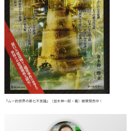
『ムー的世界の新七不思議』（並木伸一郎・著）絶賛発売中！