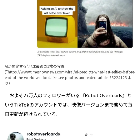
AIが想定する“地球最後の1枚の写真
(”
https://www.timesnownews.com/viral/ai-predicts-what-last-selfies-before-
end-of-the-world-will-look-like-see-photos-and-video-article-93224123
よ
り）
およそ27万人のフォロワーがいる『Robot Overloads』と
いうTikTokのアカウントでは、映像バージョンまで含めて毎
日更新が続けられている。