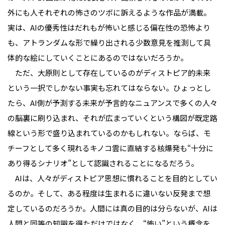
外にも人それぞれの怖さのツボに訴えるような作品が満載。
実は、AIの優秀性はだれもが怖いと感じる偏在性の恐怖より
も、アトランダムな形で繰り出される少数意見を推測して具
体的な絵にしていくことにあるのではないだろうか。
ただ、大原則として存在しているのがディストピア的未来
という一択でしかない事実も忘れてはならない。ひょっとし
たら、AI側が予測する未来が予言的なニュアンスで多くの人々
の脳裏に刷り込まれ、それが広まっていくという構図が既定路
線という形で盛り込まれているのかもしれない。ならば、モ
チーフとして多く現れるキノコ雲に直結する核爆発も“十分に
あり得るシナリオ”として認識されることになるだろう。
AIは、人々がディストピア思想に慣れることを目的としてい
るのか。そして、ある程度は生まれるに違いない反発まで想
定しているのだろうか。人間には真の目的は分らないが、AIは
人間と同等の知識を得ただけではなく、“怖い”という概念を