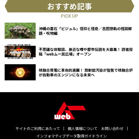
おすすめ記事
PICK UP
沖縄の霊石「ビジュル」信仰と怪奇／吉田悠軌の怪談解
題・呪物編
不思議な体験談、身近な噂や都市伝説を大募集！ 読者投
稿「webムー民広場」オープン
核融合発電に革命的進展！ 放射能汚染が皆無で核融合炉
が自動車のエンジンになる未来へ
サイトのご利用にあたって
個人情報について
お問い合わせ
インフォマティブデータ取得ガイドライン