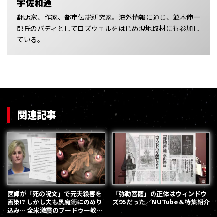
宇佐和通
翻訳家、作家、都市伝説研究家。海外情報に通じ、並木伸一
郎氏のバディとしてロズウェルをはじめ現地取材にも参加し
ている。
関連記事
医師が「死の呪文」で元夫殺害を
「弥勒菩薩」の正体はウィンドウ
画策!? しかし夫も黒魔術にのめり
ズ95だった／MUTube＆特集紹介
込み… 全米激震のブードゥー教悪