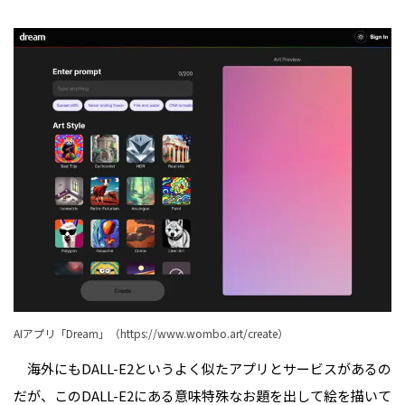
AIアプリ「Dream」（
https://www.wombo.art/create
）
海外にもDALL-E2というよく似たアプリとサービスがあるの
だが、このDALL-E2にある意味特殊なお題を出して絵を描いて