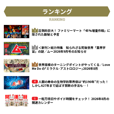
ランキング
RANKING
圧倒的巨大！ ファミリーマート「45%増量作戦」に
隠された数秘と予言
＜新刊＞総力特集 知られざる死後世界「霊界宇
宙」の謎／ムー2026年9月号のお知らせ
世界規模のターニングポイントがやってくる／Love
Me Do の｢ミラクル･アストロロジー｣2026年8月
人間の寿命の生物学的限界値は“約190年”だった！
しかし627年まで延ばす禁断の手法も…！
一粒万倍日やボイド時間をチェック！ 2026年8月の
開運カレンダー