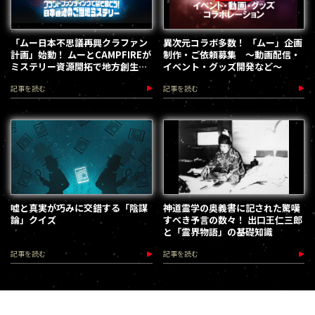
「ムー日本不思議再興クラファン
異次元コラボ多数！ 「ムー」企画
計画」始動！ ムーとCAMPFIREが
制作・ご依頼募集 ～動画配信・
ミステリー資源開拓で地方創生を
イベント・グッズ開発など～
加速します
記事を読む
記事を読む
嘘と真実が巧みに交錯する「陰謀
神道霊学の奥義書に記された驚嘆
論」クイズ
すべき予言の数々！ 出口王仁三郎
と「霊界物語」の基礎知識
記事を読む
記事を読む