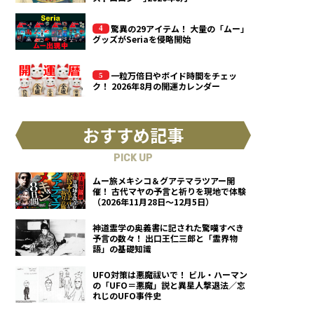
驚異の29アイテム！ 大量の「ムー」
グッズがSeriaを侵略開始
一粒万倍日やボイド時間をチェッ
ク！ 2026年8月の開運カレンダー
おすすめ記事
PICK UP
ムー旅メキシコ＆グアテマラツアー開
催！ 古代マヤの予言と祈りを現地で体験
（2026年11月28日～12月5日）
神道霊学の奥義書に記された驚嘆すべき
予言の数々！ 出口王仁三郎と「霊界物
語」の基礎知識
UFO対策は悪魔祓いで！ ビル・ハーマン
の「UFO＝悪魔」説と異星人撃退法／忘
れじのUFO事件史