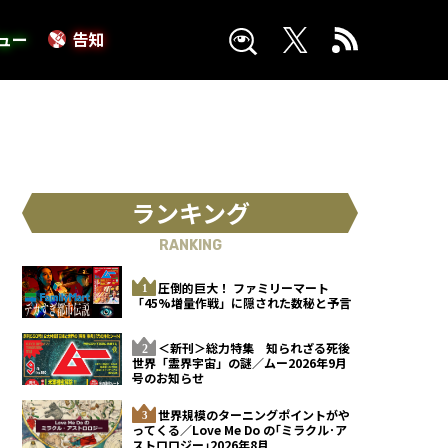
ュー
告知
ランキング
RANKING
圧倒的巨大！ ファミリーマート
「45%増量作戦」に隠された数秘と予言
＜新刊＞総力特集 知られざる死後
世界「霊界宇宙」の謎／ムー2026年9月
号のお知らせ
世界規模のターニングポイントがや
ってくる／Love Me Do の｢ミラクル･ア
ストロロジー｣2026年8月