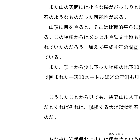
また山の表面には小さな礫がびっしりと
石のようなものだった可能性がある。
山頂に目をやると、そこは比較的平らに
る。この場所からはメンヒルや縄文土器も
れていたのだろう。加えて平成４年の調査
ている。
また、頂上から少し下った場所の地下10
で囲まれた一辺10メートルほどの空洞も
こうしたことから見ても、黒又山に人工
だとすればそれは、隣接する大湯環状列石
のだ。
えんでもり
ちなみに岩手県北上市には
飯豊森
という