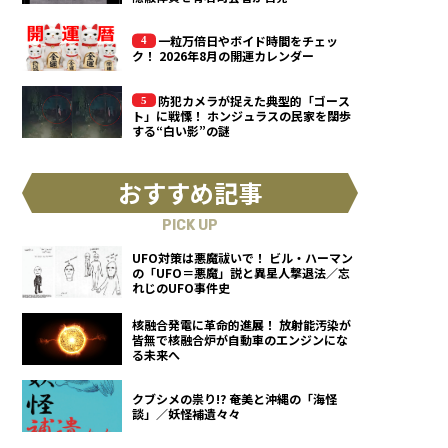
一粒万倍日やボイド時間をチェッ
ク！ 2026年8月の開運カレンダー
防犯カメラが捉えた典型的「ゴース
ト」に戦慄！ ホンジュラスの民家を闊歩
する“白い影”の謎
おすすめ記事
PICK UP
UFO対策は悪魔祓いで！ ビル・ハーマン
の「UFO＝悪魔」説と異星人撃退法／忘
れじのUFO事件史
核融合発電に革命的進展！ 放射能汚染が
皆無で核融合炉が自動車のエンジンにな
る未来へ
クブシメの祟り!? 奄美と沖縄の「海怪
談」／妖怪補遺々々