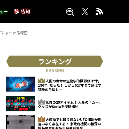
ュー
告知
”にまつわる秘密
ランキング
RANKING
人間の寿命の生物学的限界値は“約
190年”だった！ しかし627年まで延ばす
禁断の手法も…！
驚異の29アイテム！ 大量の「ムー」
グッズがSeriaを侵略開始
大統領でも知り得ないUFO情報が間
違いなく存在する！ 米政府機関の根深い
隠蔽体質を有名司会者が告発