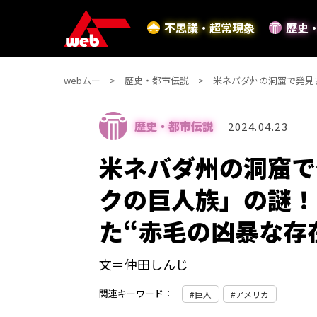
不思議・超常現象
歴史
webムー
歴史・都市伝説
米ネバダ州の洞窟で発見
歴史・都市伝説
2024.04.23
米ネバダ州の洞窟で
クの巨人族」の謎！
た“赤毛の凶暴な存
文＝仲田しんじ
関連キーワード：
巨人
アメリカ