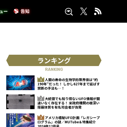
ュー
告知
ランキング
RANKING
人間の寿命の生物学的限界値は“約
190年”だった！ しかし627年まで延ばす
禁断の手法も…！
大統領でも知り得ないUFO情報が間
違いなく存在する！ 米政府機関の根深い
隠蔽体質を有名司会者が告発
アメリカ極秘UFO計画「レガシープ
ログラム」の謎／MUTube＆特集紹介
2024年12月号