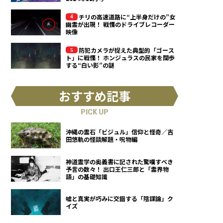
チリの高速道路に“上半身だけの”女
幽霊が出現！ 戦慄のドライブレコーダー
映像
防犯カメラが捉えた典型的「ゴース
ト」に戦慄！ ホンジュラスの民家を闊歩
する“白い影”の謎
おすすめ記事
PICK UP
沖縄の霊石「ビジュル」信仰と怪奇／吉
田悠軌の怪談解題・呪物編
神道霊学の奥義書に記された驚嘆すべき
予言の数々！ 出口王仁三郎と「霊界物
語」の基礎知識
嘘と真実が巧みに交錯する「陰謀論」ク
イズ