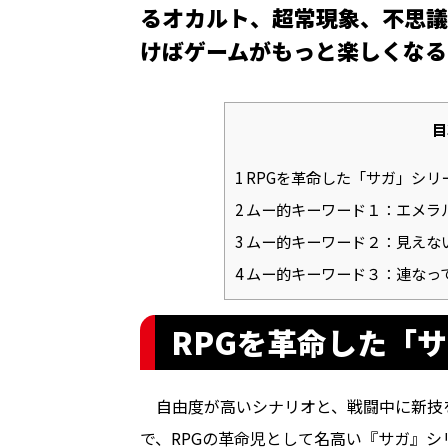
るオカルト、超常現象、不思議
けばゲームがもっと楽しくなる
目
1
RPGを革命した「サガ」シリ
2
ムー的キーワード１：エメラ
3
ムー的キーワード２：見えな
4
ムー的キーワード３：連なっ
RPGを革命した「
自由度が高いシナリオと、戦闘中に新技
で、RPGの革命児として名高い『サガ』シ