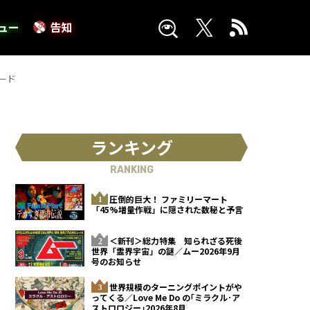
ュー
告知
ード
ランキング
RANKING
圧倒的巨大！ ファミリーマート
「45%増量作戦」に隠された数秘と予言
＜新刊＞総力特集 知られざる死後
世界「霊界宇宙」の謎／ムー2026年9月
号のお知らせ
世界規模のターニングポイントがや
ってくる／Love Me Do の｢ミラクル･ア
ストロロジー｣2026年8月