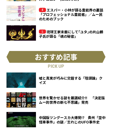
エスパー・小林が語る霊能界の裏話
「プロフェッショナル霊能者」／ムー民
のためのブック
琉球王家末裔にして｢ユタ｣の片山鶴
子氏が語る「魂の秘密」
おすすめ記事
PICK UP
嘘と真実が巧みに交錯する「陰謀論」ク
イズ
世界を驚かせる謎を厳選紹介!! 「決定版
ムー的世界の新七不思議」発売
中国版ツングースカ大爆発!? 貴州「空中
怪車事件」の謎／忘れじのUFO事件史