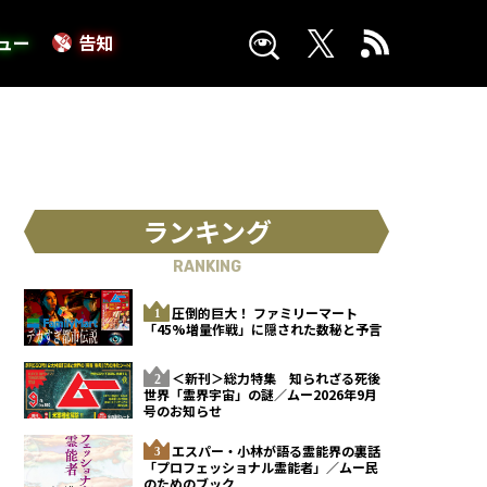
ュー
告知
ランキング
RANKING
圧倒的巨大！ ファミリーマート
「45%増量作戦」に隠された数秘と予言
＜新刊＞総力特集 知られざる死後
世界「霊界宇宙」の謎／ムー2026年9月
号のお知らせ
エスパー・小林が語る霊能界の裏話
「プロフェッショナル霊能者」／ムー民
のためのブック