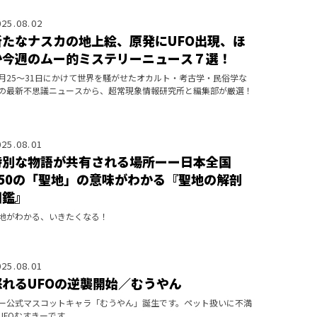
025.08.02
新たなナスカの地上絵、原発にUFO出現、ほ
か今週のムー的ミステリーニュース７選！
月25～31日にかけて世界を騒がせたオカルト・考古学・民俗学な
の最新不思議ニュースから、超常現象情報研究所と編集部が厳選！
025.08.01
特別な物語が共有される場所ーー日本全国
150の「聖地」の意味がわかる『聖地の解剖
図鑑』
地がわかる、いきたくなる！
025.08.01
怒れるUFOの逆襲開始／むうやん
ー公式マスコットキャラ「むうやん」誕生です。ペット扱いに不満
UFOむすきーです。