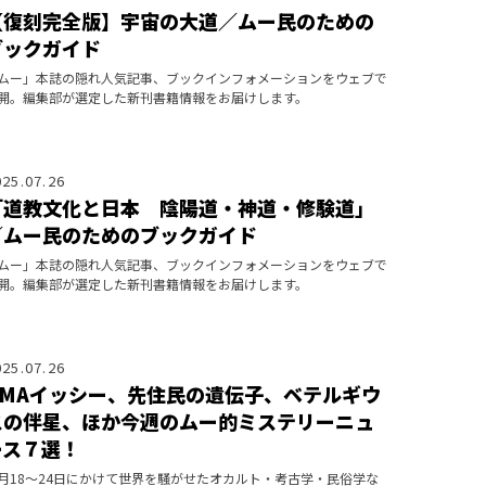
【復刻完全版】宇宙の大道／ムー民のための
ブックガイド
ムー」本誌の隠れ人気記事、ブックインフォメーションをウェブで
開。編集部が選定した新刊書籍情報をお届けします。
025.07.26
「道教文化と日本 陰陽道・神道・修験道」
／ムー民のためのブックガイド
ムー」本誌の隠れ人気記事、ブックインフォメーションをウェブで
開。編集部が選定した新刊書籍情報をお届けします。
025.07.26
UMAイッシー、先住民の遺伝子、ベテルギウ
スの伴星、ほか今週のムー的ミステリーニュ
ース７選！
月18～24日にかけて世界を騒がせたオカルト・考古学・民俗学な