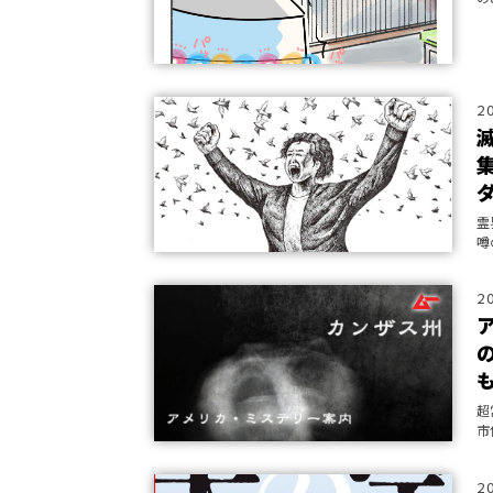
2
霊
噂
ブ
2
超
市
2