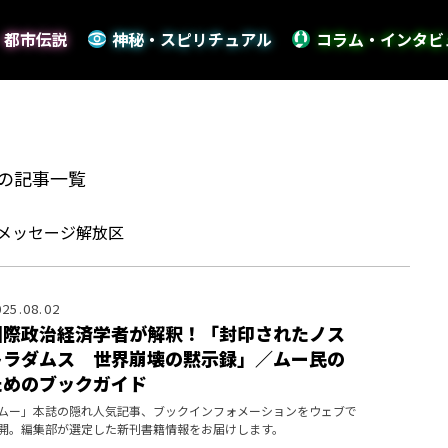
・都市伝説
神秘・スピリチュアル
コラム・インタビ
の記事一覧
メッセージ解放区
025.08.02
国際政治経済学者が解釈！「封印されたノス
トラダムス 世界崩壊の黙示録」／ムー民の
ためのブックガイド
ムー」本誌の隠れ人気記事、ブックインフォメーションをウェブで
開。編集部が選定した新刊書籍情報をお届けします。