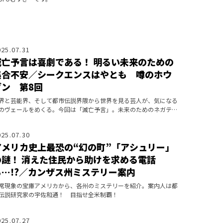
025.07.31
滅亡予言は喜劇である！ 明るい未来のための
集合不安／シークエンスはやとも 噂のホウ
ダン 第8回
界と芸能界、そして都市伝説界隈から世界を見る芸人が、気になる
のヴェールをめくる。今回は「滅亡予言」。未来のためのネガティ
カウンター、みんなで滅べば怖くない！？
025.07.30
アメリカ史上最恐の“幻の町”「アシュリー」
の謎！ 消えた住民から助けを求める電話
も…!?／カンザス州ミステリー案内
常現象の宝庫アメリカから、各州のミステリーを紹介。案内人は都
伝説研究家の宇佐和通！ 目指せ全米制覇！
025.07.27