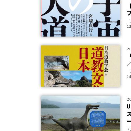
「
公
2
「
公
2
７