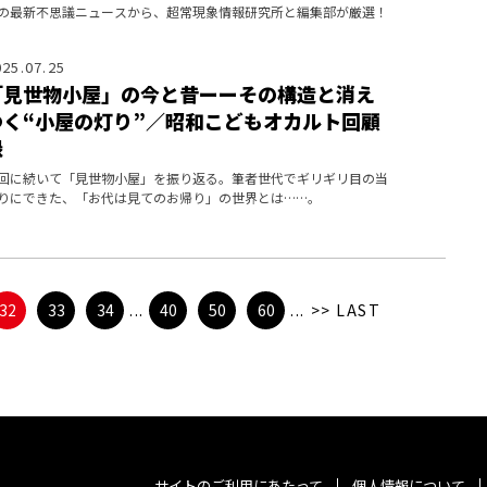
の最新不思議ニュースから、超常現象情報研究所と編集部が厳選！
025.07.25
「見世物小屋」の今と昔ーーその構造と消え
ゆく“小屋の灯り”／昭和こどもオカルト回顧
録
回に続いて「見世物小屋」を振り返る。筆者世代でギリギリ目の当
りにできた、「お代は見てのお帰り」の世界とは……。
32
33
34
...
40
50
60
...
>>
LAST
サイトのご利用にあたって
個人情報について