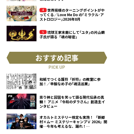
世界規模のターニングポイントがや
ってくる／Love Me Do の｢ミラクル･ア
ストロロジー｣2026年8月
琉球王家末裔にして｢ユタ｣の片山鶴
子氏が語る「魂の秘密」
おすすめ記事
PICK UP
和紙でつくる護符「折符」の教室に参
加！／辛酸なめ子の｢魂活巡業｣
祟り神と因習を笑って語る現代伝承の真
髄！ アニメ『令和のダラさん』創造主イ
ンタビュー
オカルトミステリー検定も実施！ 「新郷
村×ムー ミステリーキャンプⅤ 2026」開
催…今年も考えるな、踊れ！
（2026.9.12）