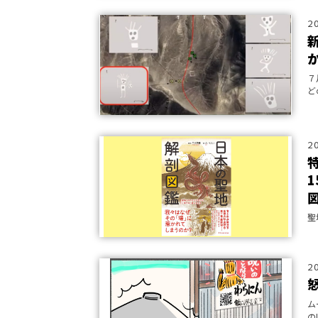
2
７
ど
2
聖
2
ム
の