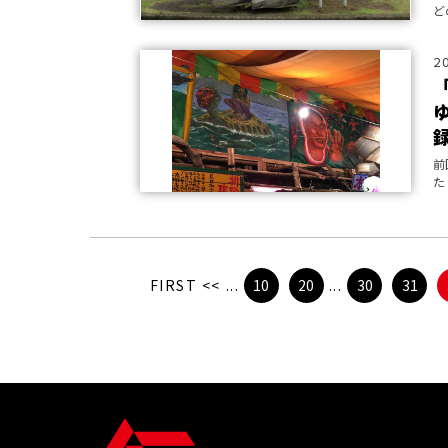
ど
2
前
た
FIRST
<<
...
10
20
...
30
31