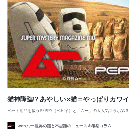
猫神降臨!? あやしい×猫＝やっぱりカ
ペット用品を扱うPEPPY（ペピイ）と「ムー」の大人気コラボ第
webムー 世界の謎と不思議のニュース＆考察コラム