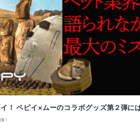
ワイイ！ ペピイ×ムーのコラボグッズ第２弾に
３弾！