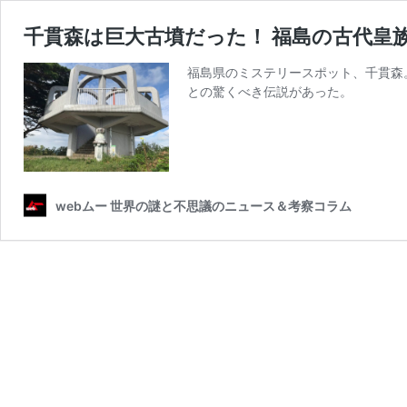
千貫森は巨大古墳だった！ 福島の古代皇
福島県のミステリースポット、千貫森
との驚くべき伝説があった。
webムー 世界の謎と不思議のニュース＆考察コラム