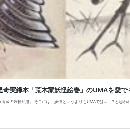
怪奇実録本「荒木家妖怪絵巻」のUMAを愛で
家所蔵の妖怪絵巻。そこには、妖怪というよりもUMAでは……？と思わ