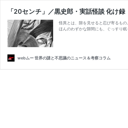
「20センチ」／黒史郎・実話怪談 化け録
怪異とは、隙を見せると忍び寄るもの
ほんのわずかな隙間にも、ぐっすり眠
webムー 世界の謎と不思議のニュース＆考察コラム